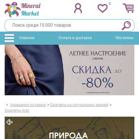
0
Новинки
Оплата и доставка
Магазины
>
Украшения из камня
>
Браслеты из натуральных камней
>
Браслеты Агат