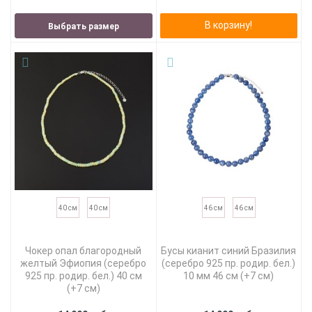
В корзину!
Выбрать размер
40 см
40 см
46 см
46 см
Чокер опал благородный
Бусы кианит синий Бразилия
желтый Эфиопия (серебро
(серебро 925 пр. родир. бел.)
925 пр. родир. бел.) 40 см
10 мм 46 см (+7 см)
(+7 см)