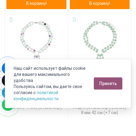
В корзину!
В корзину!
Наш сайт использует файлы cookie
для вашего максимального
удобства.
Принять
Пользуясь сайтом, вы даете свое
согласие с
политикой
конфиденциальности
.
Бусы флюорит (колье) 8 мм
Бусы авантюрин зеленый
42 см (+7 см) (сталь хир.)
Индия (сталь хир.) (колье)
8 мм 42 см (+7 см)
6 290 руб.
4 790 руб.
3 459 руб.
2 634 руб.