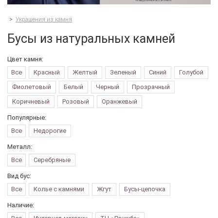
>
Украшения из камня
Бусы из натуральных камней
Цвет камня:
Все
Красный
Желтый
Зеленый
Синий
Голубой
Фиолетовый
Белый
Черный
Прозрачный
Коричневый
Розовый
Оранжевый
Популярные:
Все
Недорогие
Металл:
Все
Серебряные
Вид бус:
Все
Колье с камнями
Жгут
Бусы-цепочка
Наличие: