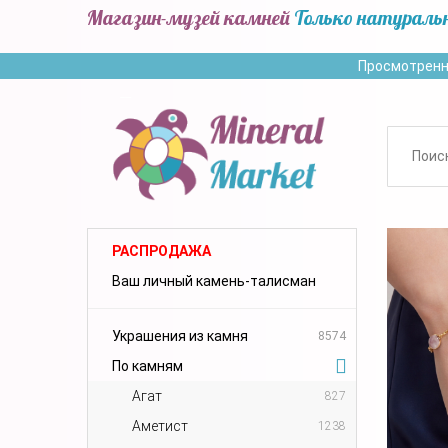
Магазин-музей камней
Только натураль
Просмотренн
РАСПРОДАЖА
Ваш личный камень-талисман
Украшения из камня
8574
По камням
Агат
827
Аметист
1238