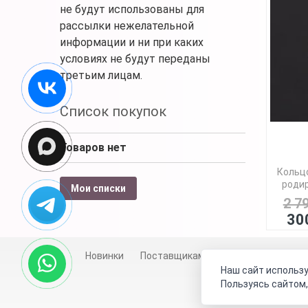
не будут использованы для
рассылки нежелательной
информации и ни при каких
условиях не будут переданы
третьим лицам.
Список покупок
Товаров нет
Кольцо
родир
Мои списки
2 7
30
Новинки
Поставщикам
Личный счет
Д
Наш сайт использу
Пользуясь сайтом,