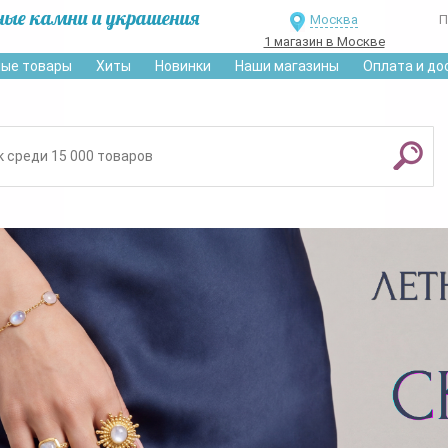
ные камни и украшения
Москва
П
1 магазин в Москве
ые товары
Хиты
Новинки
Наши магазины
Оплата и до