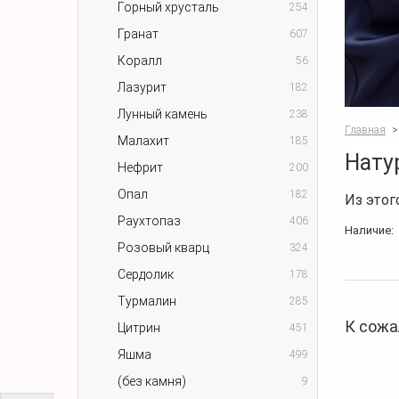
Горный хрусталь
254
Гранат
607
Коралл
56
Лазурит
182
Лунный камень
238
Главная
>
Малахит
185
Нату
Нефрит
200
Опал
182
Из этог
Раухтопаз
406
Наличие:
Розовый кварц
324
Сердолик
178
Турмалин
285
К сожа
Цитрин
451
Яшма
499
(без камня)
9