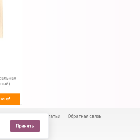
сальная
евый)
зину!
й
Сертификаты
Статьи
Обратная связь
Принять