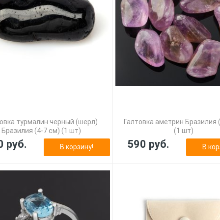
овка турмалин черный (шерл)
Галтовка аметрин Бразилия (
Бразилия (4-7 см) (1 шт)
(1 шт)
0 руб.
590 руб.
В корзину!
В кор