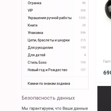
Огранка
86
VIP
206
Украшения ручной работы
1026
Книги
20
Упаковка
596
Цепи, браслеты и шнурки
215
Для рукоделия
190
Для детей
4
Галт
Стиль Бохо
759
Новый год и Рождество
157
69
Камни по знакам зодиака
Безопасность данных
Мы гарантируем, что Ваши данные