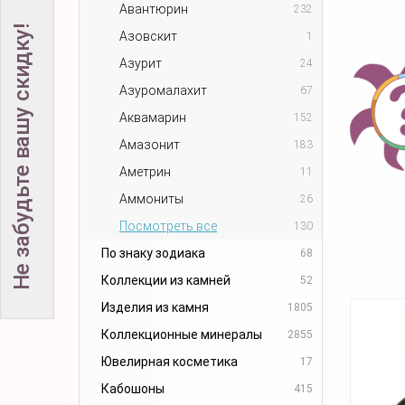
Авантюрин
232
Не забудьте вашу скидку!
Азовскит
1
Азурит
24
Азуромалахит
67
Аквамарин
152
Амазонит
183
Аметрин
11
Аммониты
26
Посмотреть все
130
По знаку зодиака
68
Коллекции из камней
52
Изделия из камня
1805
Коллекционные минералы
2855
Ювелирная косметика
17
Кабошоны
415