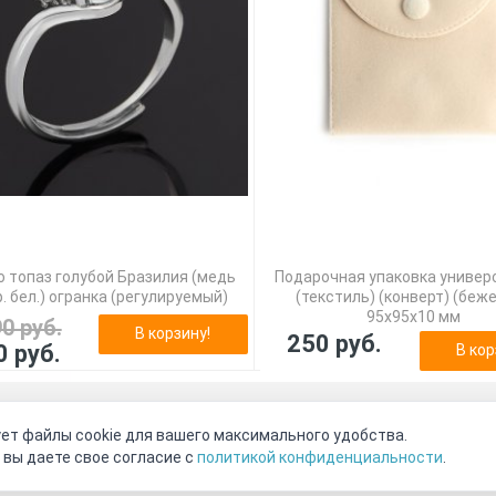
 топаз голубой Бразилия (медь
Подарочная упаковка универ
. бел.) огранка (регулируемый)
(текстиль) (конверт) (беж
95х95х10 мм
90 руб.
В корзину!
250 руб.
0 руб.
В кор
оговор-оферта
О нас
Наши магазины
Отзывы покупателе
ет файлы cookie для вашего максимального удобства.
Видео о камнях
СОУТ
Телеграм
Max
ВКонтакте
 вы даете свое согласие с
политикой конфиденциальности
.
2011 - 2026
©
Минерал Маркет