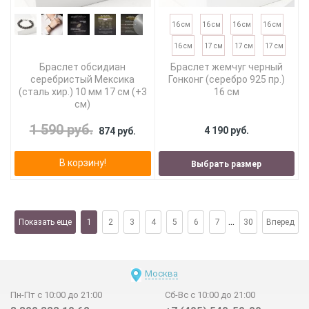
16 см
16 см
16 см
16 см
16 см
17 см
17 см
17 см
Браслет обсидиан
Браслет жемчуг черный
серебристый Мексика
Гонконг (серебро 925 пр.)
(сталь хир.) 10 мм 17 см (+3
16 см
см)
1 590 руб.
4 190 руб.
874 руб.
В корзину!
Выбрать размер
...
Показать еще
1
2
3
4
5
6
7
30
Вперед
Москва
Пн-Пт с 10:00 до 21:00
Сб-Вс с 10:00 до 21:00