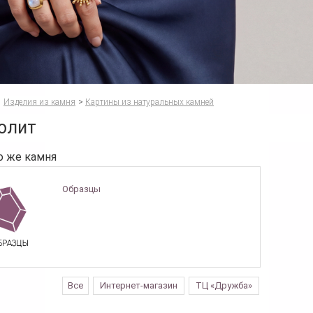
Изделия из камня
>
Картины из натуральных камней
олит
о же камня
Образцы
Все
Интернет-магазин
ТЦ «Дружба»