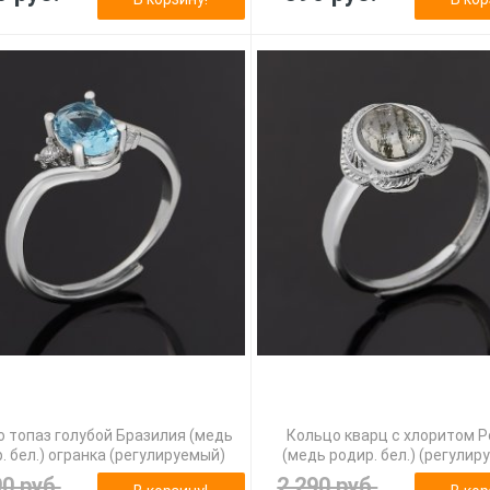
 топаз голубой Бразилия (медь
Кольцо кварц с хлоритом 
. бел.) огранка (регулируемый)
(медь родир. бел.) (регулир
90 руб.
2 290 руб.