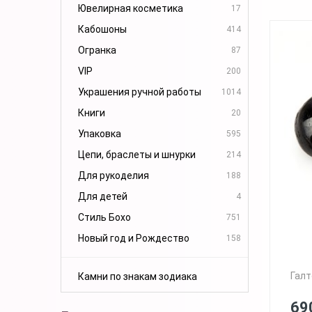
Ювелирная косметика
17
Кабошоны
414
Огранка
87
VIP
200
Украшения ручной работы
1014
Книги
20
Упаковка
595
Цепи, браслеты и шнурки
214
Для рукоделия
188
Для детей
4
Стиль Бохо
751
Новый год и Рождество
158
Галт
Камни по знакам зодиака
69