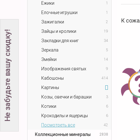
Ежики
1
Елочные игрушки
1
К сожа
Зажигалки
2
Зайцы и кролики
19
Не забудьте вашу скидку!
Закладки для книг
34
Зеркала
5
Змейки
14
Изображения святых
9
Кабошоны
414
Картины
Козы, овечки и барашки
3
Котики
6
Крокодилы и ящерицы
6
Посмотреть все
42
Коллекционные минералы
2838