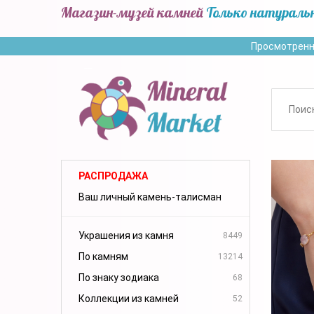
Магазин-музей камней
Только натураль
Просмотренн
РАСПРОДАЖА
Ваш личный камень-талисман
Украшения из камня
8449
По камням
13214
По знаку зодиака
68
Коллекции из камней
52