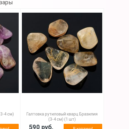
вары
3-4 см)
Галтовка рутиловый кварц Бразилия
(3-4 см) (1 шт)
590 руб.
зину!
В корзину!