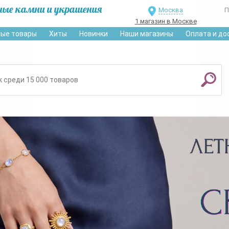
ные камни и украшения
Москва
П
1 магазин в Москве
ые товары
Хиты
Новинки
Наши магазины
Оплата и до