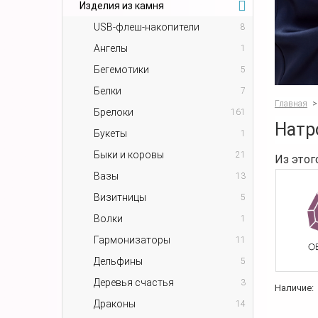
Изделия из камня
USB-флеш-накопители
8
Ангелы
1
Бегемотики
5
Белки
7
Главная
>
Брелоки
161
Натр
Букеты
1
Быки и коровы
21
Из этог
Вазы
13
Визитницы
5
Волки
1
Гармонизаторы
11
Дельфины
5
Деревья счастья
3
Наличие:
Драконы
14