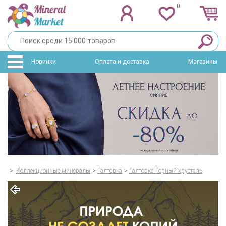
0
Новинки
Оплата и доставка
Магазины
>
Коллекционные минералы
>
Галтовка
>
Галтовка Горный хрусталь