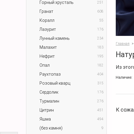
Горный хрусталь
251
Гранат
608
Коралл
55
Лазурит
176
Лунный камень
234
Главная
>
Малахит
183
Нату
Нефрит
195
Опал
182
Из этог
Раухтопаз
404
Наличие:
Розовый кварц
315
Сердолик
176
Турмалин
276
К сожа
Цитрин
451
Яшма
494
(без камня)
9