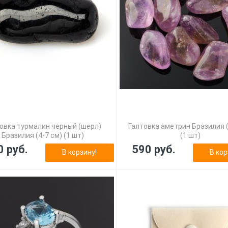
овка турмалин черный (шерл)
Галтовка аметрин Бразилия (
Бразилия (4-7 см) (1 шт)
(1 шт)
0 руб.
590 руб.
В корзину!
В кор