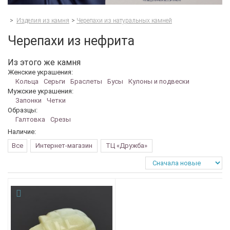
>
Изделия из камня
>
Черепахи из натуральных камней
Черепахи из нефрита
Из этого же камня
Женские украшения:
Кольца
Серьги
Браслеты
Бусы
Кулоны и подвески
Мужские украшения:
Запонки
Четки
Образцы:
Галтовка
Срезы
Наличие:
Все
Интернет-магазин
ТЦ «Дружба»