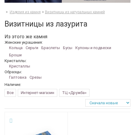
>
Изделия из камня
>
Визитницы из натуральных камней
Визитницы из лазурита
Из этого же камня
Женские украшения:
Кольца
Серьги
Браслеты
Бусы
Кулоны и подвески
Броши
Кристаллы:
Кристаллы
Образцы:
Галтовка
Срезы
Наличие:
Все
Интернет-магазин
ТЦ «Дружба»