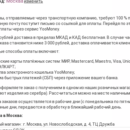
Москва
од:
изменить
зы, отправляемые через транспортную компанию, требуют 100 % 
ную почту поступит письмо со ссылкой для оплаты. Перейдя по э
платы через сервис YooMoney.
 рублей доставка в пределах МКАД и КАД бесплатная. В случае ча
каза становится ниже 3 000 рублей, доставка оплачивается клие
ые способы оплаты включают:
ские карты платёжных систем: МИР, Mastercard, Maestro, Visa, Unio
 ЭЛКАРТ;
ва электронного кошелька YooMoney;
а быстрых платежей (СБП) через приложение вашего банка.
оформляете заказ с получением в одном из наших розничных мага
ют изделия из серебра). Рассчитаться можно на месте наличными
 заказов осуществляется в рабочие дни (с понедельника по пятн
ные дни, передаются в обработку в ближайший рабочий день.
а в Москва:
й магазин : г. Москва, ул. Новослободская, д. 4, ТЦ Дружба