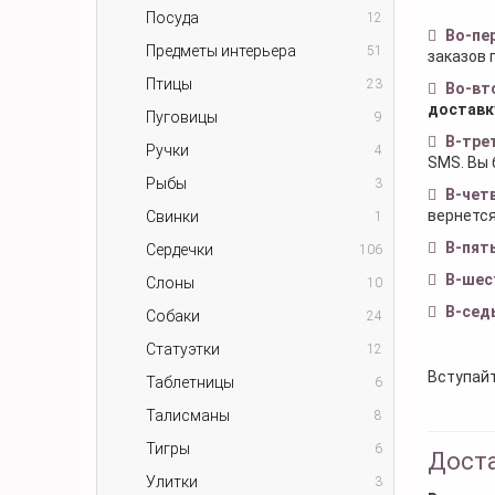
Посуда
12
Во-пе
Предметы интерьера
51
заказов 
Птицы
23
Во-вт
доставк
Пуговицы
9
В-тре
Ручки
4
SMS. Вы 
Рыбы
3
В-чет
вернется
Свинки
1
В-пят
Сердечки
106
В-шес
Слоны
10
В-сед
Собаки
24
Статуэтки
12
Вступайт
Таблетницы
6
Талисманы
8
Тигры
6
Доста
Улитки
3