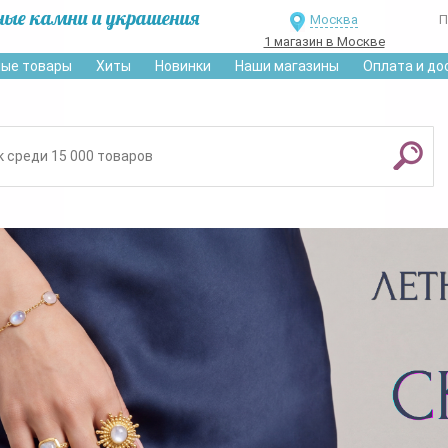
ные камни и украшения
Москва
П
1 магазин в Москве
ые товары
Хиты
Новинки
Наши магазины
Оплата и до