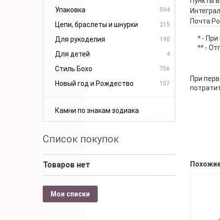
Пункты 
Упаковка
594
Интеграл
Почта Р
Цепи, браслеты и шнурки
215
*
- При
Для рукоделия
190
**
- От
Для детей
4
Стиль Бохо
756
При перв
Новый год и Рождество
157
потратит
Камни по знакам зодиака
Список покупок
Товаров нет
Похожие
Мои списки