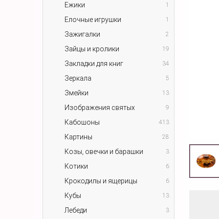
Ежики
1
Елочные игрушки
1
Зажигалки
2
Зайцы и кролики
19
Закладки для книг
34
Зеркала
5
Змейки
13
Изображения святых
9
Кабошоны
413
Картины
28
Козы, овечки и барашки
3
Котики
6
Крокодилы и ящерицы
6
Кубы
13
Лебеди
3