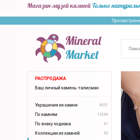
Магазин-музей камней
Только натураль
Просмотренн
РАСПРОДАЖА
Ваш личный камень-талисман
Украшения из камня
8531
По камням
13296
По знаку зодиака
67
Коллекции из камней
52