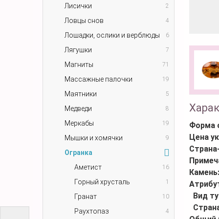
Лисички
2
Ловцы снов
4
Лошадки, ослики и верблюды
6
Лягушки
7
Магниты
71
Массажные палочки
19
Маятники
5
Хара
Медведи
8
Меркабы
19
Форма 
Цена ук
Мышки и хомячки
9
Страна
Огранка
Примеч
Аметист
16
Камень
Горный хрусталь
1
Атрибу
Вид т
Гранат
10
Стран
Раухтопаз
4