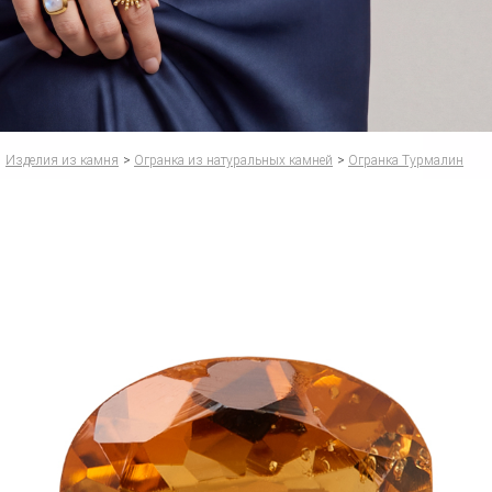
Изделия из камня
>
Огранка из натуральных камней
>
Огранка Турмалин