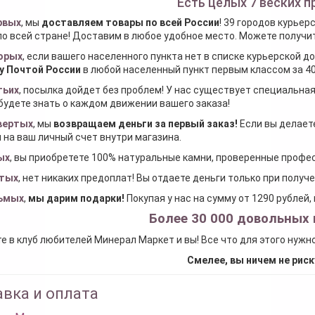
Есть целых 7 веских п
рвых
, мы
доставляем товары по всей России
! 39 городов курьер
по всей стране! Доставим в любое удобное место. Можете получить
орых
, если вашего населенного пункта нет в списке курьерской 
у Почтой России
в любой населенный пункт первым классом за 40
тьих
, посылка дойдет без проблем! У нас существует специальна
будете знать о каждом движении вашего заказа!
вертых
, мы
возвращаем деньги за первый заказ
!
Если вы делаете
 на ваш личный счет внутри магазина.
ых
, вы приобретете 100% натуральные камни, проверенные проф
тых
, нет никаких предоплат! Вы отдаете деньги только при получ
ьмых
,
мы дарим подарки
!
Покупая у нас на сумму от 1290 рублей
Более 30 000 довольных 
е в клуб любителей Минерал Маркет и вы! Все что для этого нужн
Смелее, вы ничем не риск
вка и оплата