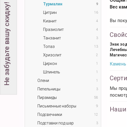
Общий 
Турмалин
Не забудьте вашу скидку!
9
Вес кам
Цитрин
16
Вы поку
Кианит
4
Празиолит
4
Свой
Танзанит
3
Знак зо
Топаз
13
Лечебны
Хризолит
Магичес
2
Циркон
Камень 
1
Шпинель
1
Серт
Олени
1
Мы прод
Пепельницы
3
посмот
Пирамиды
58
Письменные наборы
9
Наши
Подсвечники
12
Подставки под шар
3