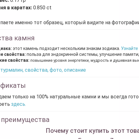
вес:
0.17 гр
ня в каратах:
0.850 ct
паете именно тот образец, который видите на фотографии
ства камня
диака:
этот камень подходит нескольким знакам зодиака.
Узнайте
е свойства:
польза для эндокринной системы, улучшение памяти
кие свойства:
повышение уровня энергетики, мудрость и душевная вы
турмалин, свойства, фото, описание
ификаты
аем только на 100% натуральные камни и мы всегда гот
реть
здесь.
 преимущества
Почему стоит купить этот това