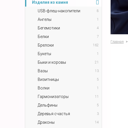
Изделия из камня
USB-флеш-накопители
8
Ангелы
1
Бегемотики
4
Белки
7
Главная
>
Брелоки
162
Букеты
1
Быки и коровы
21
Вазы
13
Визитницы
5
Волки
1
Гармонизаторы
11
Дельфины
5
Деревья счастья
3
Драконы
14