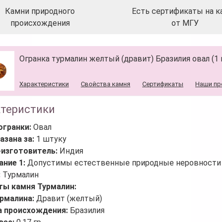
Камни природного
Есть сертификаты на к
происхождения
от МГУ
Огранка турмалин желтый (дравит) Бразилия овал (1
Характеристики
Свойства камня
Сертификаты
Наши пр
ктеристики
огранки:
Овал
азана за:
1 штуку
-изготовитель:
Индия
ание 1:
Допустимы естественные природные неровности 
:
Турмалин
ты камня Турмалин:
урмалина:
Дравит (желтый)
а происхождения:
Бразилия