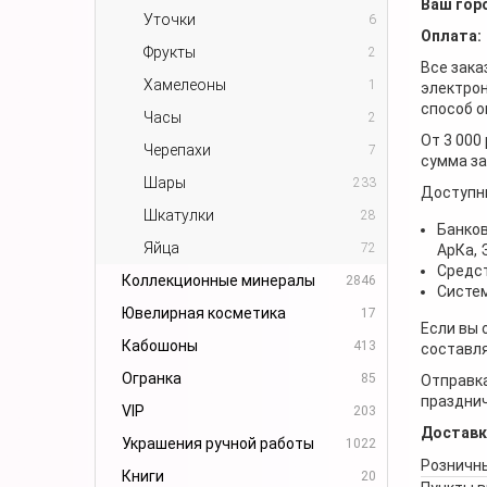
Ваш гор
Уточки
6
Оплата:
Фрукты
2
Все зака
Хамелеоны
1
электрон
способ о
Часы
2
От 3 000
Черепахи
7
сумма за
Шары
233
Доступн
Шкатулки
28
Банков
Яйца
72
АрКа,
Средст
Коллекционные минералы
2846
Систем
Ювелирная косметика
17
Если вы 
Кабошоны
413
составля
Огранка
85
Отправка
празднич
VIP
203
Доставк
Украшения ручной работы
1022
Розничны
Книги
20