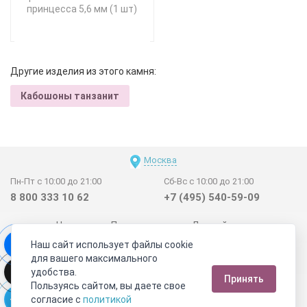
принцесса 5,6 мм (1 шт)
Другие изделия из этого камня:
Кабошоны танзанит
Москва
Пн-Пт с 10:00 до 21:00
Сб-Вс с 10:00 до 21:00
8 800 333 10 62
+7 (495) 540-59-09
Новинки
Поставщикам
Личный счет
Наш сайт использует файлы cookie
Договор-оферта
О нас
Наши магазины
для вашего максимального
Отзывы покупателей
Сертификаты
Статьи
удобства.
Принять
Обратная связь
Видео о камнях
СОУТ
Телеграм
Пользуясь сайтом, вы даете свое
согласие с
политикой
Max
ВКонтакте