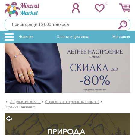
0
Новинки
Оплата и доставка
Магазины
>
Изделия из камня
>
Огранка из натуральных камней
>
Огранка Танзанит