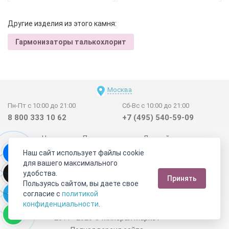
Другие изделия из этого камня:
Гармонизаторы талькохлорит
Москва
Пн-Пт с 10:00 до 21:00
Сб-Вс с 10:00 до 21:00
8 800 333 10 62
+7 (495) 540-59-09
Новинки
Поставщикам
Личный счет
Наш сайт использует файлы cookie
Договор-оферта
О нас
Наши магазины
для вашего максимального
Отзывы покупателей
Сертификаты
Статьи
удобства.
Принять
Обратная связь
Видео о камнях
СОУТ
Телеграм
Пользуясь сайтом, вы даете свое
согласие с
политикой
Max
ВКонтакте
конфиденциальности
.
2011 - 2026
©
Минерал Маркет