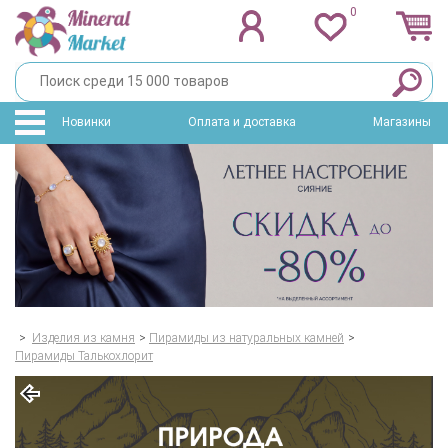
0
Новинки
Оплата и доставка
Магазины
>
Изделия из камня
>
Пирамиды из натуральных камней
>
Пирамиды Талькохлорит