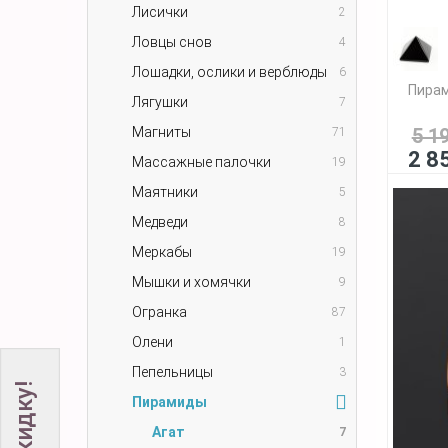
Лисички
2
Ловцы снов
4
Лошадки, ослики и верблюды
6
Пирам
Лягушки
7
Магниты
5 1
71
2 8
Массажные палочки
19
Маятники
5
Медведи
8
Меркабы
19
Мышки и хомячки
9
Огранка
87
Олени
1
Пепельницы
3
Пирамиды
Агат
7