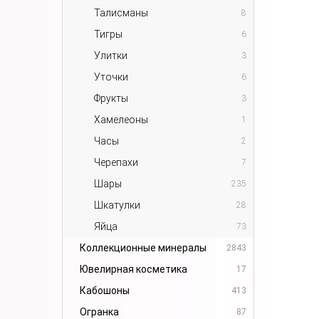
Талисманы
8
Тигры
6
Улитки
3
Уточки
6
Фрукты
3
Хамелеоны
1
Часы
2
Черепахи
7
Шары
235
Шкатулки
28
Яйца
73
Коллекционные минералы
2843
Ювелирная косметика
17
Кабошоны
413
Огранка
87