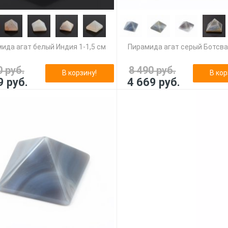
ида агат белый Индия 1-1,5 см
Пирамида агат серый Ботсва
0 руб.
8 490 руб.
В корзину!
В кор
9 руб.
4 669 руб.