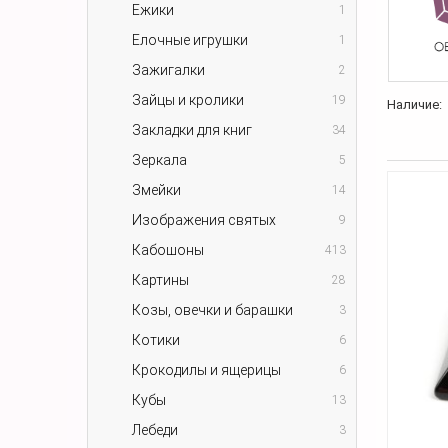
Ежики
1
Елочные игрушки
1
Зажигалки
2
Зайцы и кролики
19
Наличие:
Закладки для книг
34
Зеркала
5
Змейки
14
Изображения святых
9
Кабошоны
413
Картины
28
Козы, овечки и барашки
3
Котики
6
Крокодилы и ящерицы
6
Кубы
13
Лебеди
3