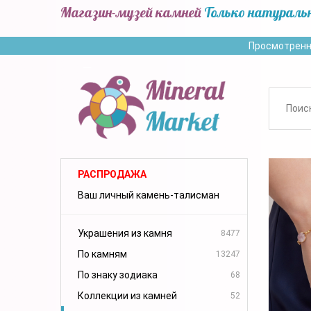
Магазин-музей камней
Только натураль
Просмотренн
РАСПРОДАЖА
Ваш личный камень-талисман
Украшения из камня
8477
По камням
13247
По знаку зодиака
68
Коллекции из камней
52