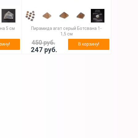
на 5 см
Пирамида агат серый Ботсвана 1-
1,5 см
450 руб.
зину!
В корзину!
247 руб.