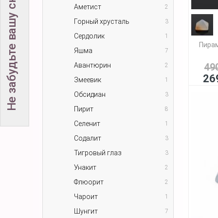
Не забудьте вашу скидку!
Аметист
2
Горный хрусталь
3
Сердолик
1
Пирам
Яшма
7
Авантюрин
49
2
26
Змеевик
1
Обсидиан
3
Пирит
8
Селенит
1
Содалит
3
Тигровый глаз
3
Унакит
2
Флюорит
2
Чароит
1
Шунгит
7