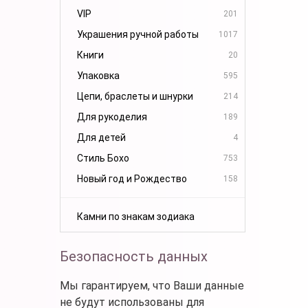
VIP
201
Украшения ручной работы
1017
Книги
20
Упаковка
595
Цепи, браслеты и шнурки
214
Для рукоделия
189
Для детей
4
Стиль Бохо
753
Новый год и Рождество
158
Камни по знакам зодиака
Безопасность данных
Мы гарантируем, что Ваши данные
не будут использованы для