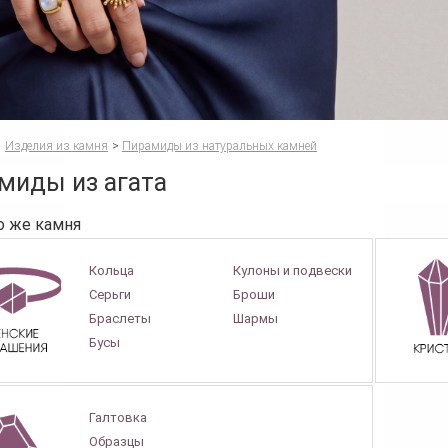
Изделия из камня
>
Пирамиды из натуральных камней
миды из агата
о же камня
Кольца
Кулоны и подвески
Серьги
Броши
Браслеты
Шармы
Бусы
Галтовка
Образцы