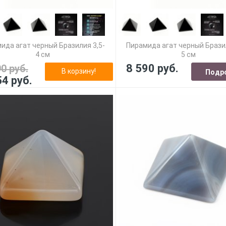
ида агат черный Бразилия 3,5-
Пирамида агат черный Бразил
4 см
5 см
8 590 руб.
90 руб.
В корзину!
Подр
54 руб.