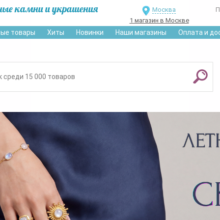
ные камни и украшения
Москва
П
1 магазин в Москве
ые товары
Хиты
Новинки
Наши магазины
Оплата и до