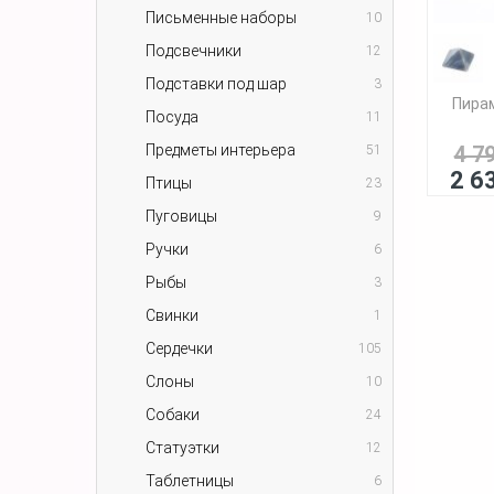
Письменные наборы
10
Подсвечники
12
Подставки под шар
3
Пирам
Посуда
11
Предметы интерьера
4 7
51
2 6
Птицы
23
Пуговицы
9
Ручки
6
Рыбы
3
Свинки
1
Сердечки
105
Слоны
10
Собаки
24
Статуэтки
12
Таблетницы
6