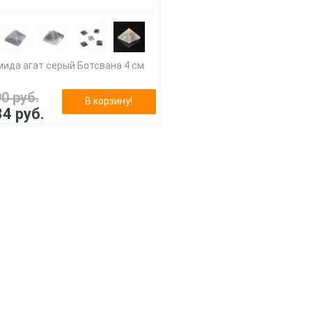
ида агат серый Ботсвана 4 см
90 руб.
В корзину!
34 руб.