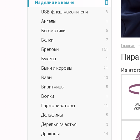
Изделия из камня
USB-флеш-накопители
8
Ангелы
1
Бегемотики
5
Белки
7
Главная
>
Брелоки
161
Пира
Букеты
1
Быки и коровы
21
Из этог
Вазы
13
Визитницы
5
Волки
1
Гармонизаторы
11
Дельфины
5
Деревья счастья
3
Драконы
14