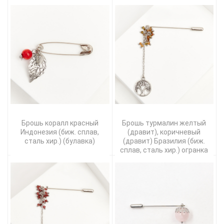
Брошь коралл красный
Брошь турмалин желтый
Индонезия (биж. сплав,
(дравит), коричневый
сталь хир.) (булавка)
(дравит) Бразилия (биж.
сплав, сталь хир.) огранка
(булавка)