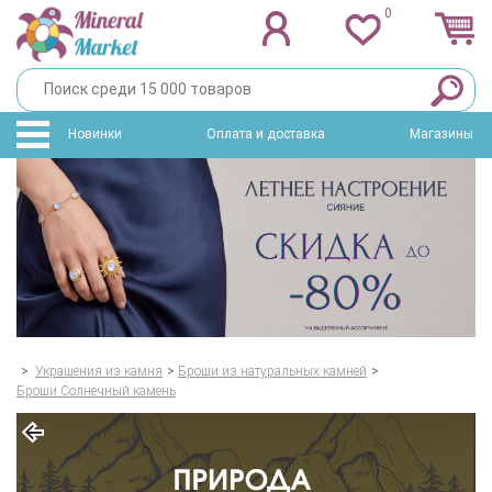
0
Новинки
Оплата и доставка
Магазины
>
Украшения из камня
>
Броши из натуральных камней
>
Броши Солнечный камень