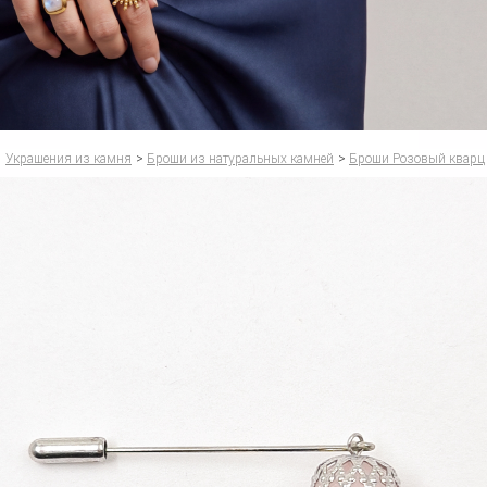
Украшения из камня
>
Броши из натуральных камней
>
Броши Розовый кварц