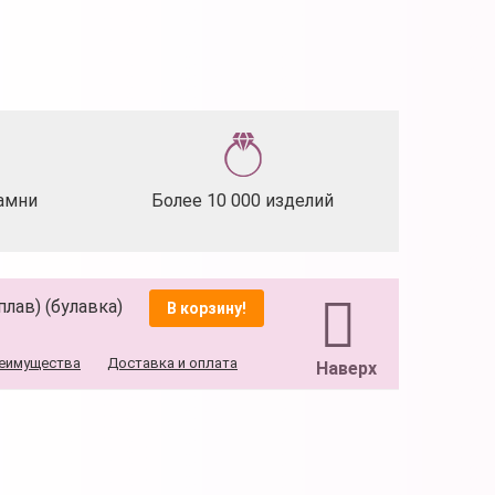
амни
Более 10 000 изделий
плав) (булавка)
В корзину!
еимущества
Доставка и оплата
Наверх