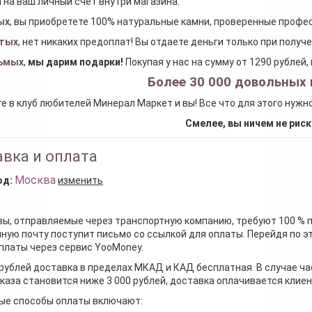
 на ваш личный счет внутри магазина.
ых
, вы приобретете 100% натуральные камни, проверенные проф
тых
, нет никаких предоплат! Вы отдаете деньги только при получ
ьмых
,
мы дарим подарки
!
Покупая у нас на сумму от 1290 рублей
Более 30 000 довольных 
е в клуб любителей Минерал Маркет и вы! Все что для этого нужн
Смелее, вы ничем не риск
вка и оплата
Москва
од:
изменить
зы, отправляемые через транспортную компанию, требуют 100 % 
ную почту поступит письмо со ссылкой для оплаты. Перейдя по э
платы через сервис YooMoney.
 рублей доставка в пределах МКАД и КАД бесплатная. В случае ча
каза становится ниже 3 000 рублей, доставка оплачивается клие
ые способы оплаты включают: