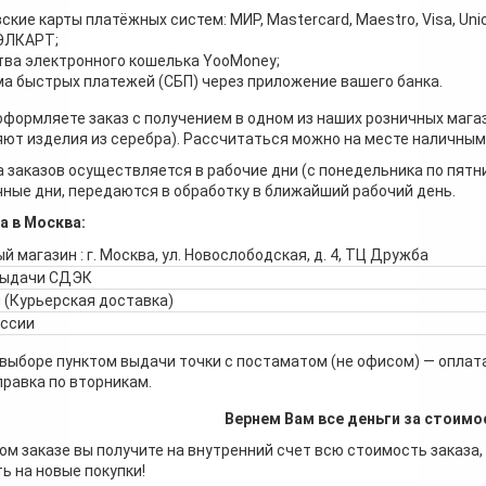
ские карты платёжных систем: МИР, Mastercard, Maestro, Visa, Unio
 ЭЛКАРТ;
ва электронного кошелька YooMoney;
а быстрых платежей (СБП) через приложение вашего банка.
оформляете заказ с получением в одном из наших розничных мага
ют изделия из серебра). Рассчитаться можно на месте наличными
 заказов осуществляется в рабочие дни (с понедельника по пятн
ные дни, передаются в обработку в ближайший рабочий день.
а в Москва:
й магазин : г. Москва, ул. Новослободская, д. 4, ТЦ Дружба
выдачи СДЭК
 (Курьерская доставка)
оссии
 выборе пунктом выдачи точки с постаматом (не офисом) — оплата
правка по вторникам.
Вернем Вам все деньги за стоимо
ом заказе вы получите на внутренний счет всю стоимость заказа,
ь на новые покупки!