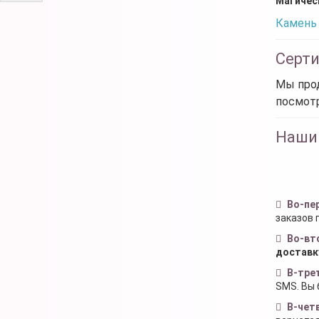
Магичес
Камень 
Серт
Мы прод
посмот
Наши
Во-пе
заказов 
Во-вт
доставк
В-тре
SMS. Вы 
В-чет