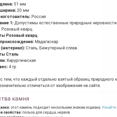
длина:
51 мм
ширина:
20 мм
-изготовитель:
Россия
ание 1:
Допустимы естественные природные неровности 
:
Розовый кварц
ты Розовый кварц
 происхождения:
Мадагаскар
 (материал):
Сталь, Бижутерный сплав
ты Сталь
ли:
Хирургическая
вес:
4 гр
 с тем, что каждый отдельно взятый образец природного 
езначительно отличаться от изображения на сайте.
ства камня
диака:
этот камень подходит нескольким знакам зодиака.
Узнайте
е свойства:
польза для сердца, нервов