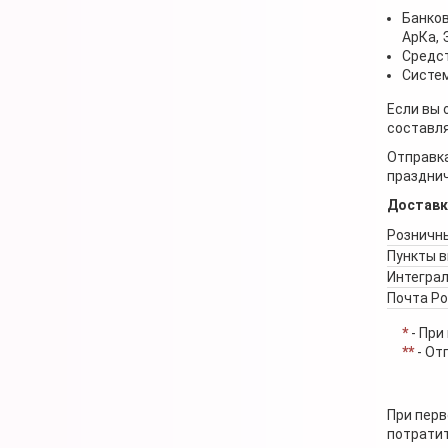
Банков
АрКа,
Средст
Систем
Если вы 
составля
Отправка
празднич
Доставк
Розничны
Пункты 
Интеграл
Почта Р
*
- При
**
- От
При перв
потратит