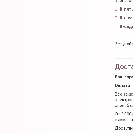
вернется
В-пят
В-шес
В-сед
Вступайт
Доста
Ваш гор
Оплата:
Все зака
электрон
способ о
От 3 000
сумма за
Доступн