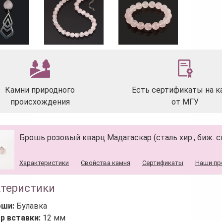
Камни природного
Есть сертификаты на к
происхождения
от МГУ
Брошь розовый кварц Мадагаскар (сталь хир., биж. с
Характеристики
Свойства камня
Сертификаты
Наши пр
ктеристики
оши:
Булавка
р вставки:
12 мм