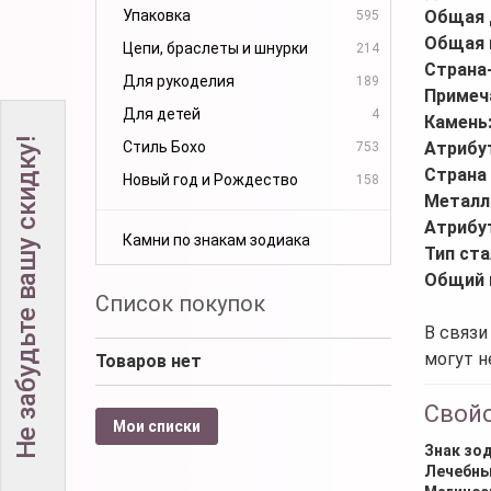
Упаковка
Общая 
595
Общая 
Цепи, браслеты и шнурки
214
Страна
Для рукоделия
189
Примеч
Для детей
4
Камень
Не забудьте вашу скидку!
Стиль Бохо
Атрибу
753
Страна
Новый год и Рождество
158
Металл
Атрибу
Камни по знакам зодиака
Тип ста
Общий 
Список покупок
В связи
могут н
Товаров нет
Свой
Мои списки
Знак зо
Лечебны