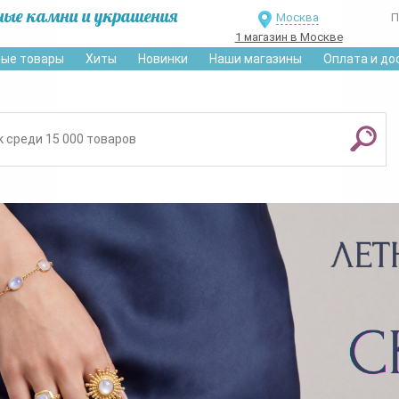
ные камни и украшения
Москва
П
1 магазин в Москве
ые товары
Хиты
Новинки
Наши магазины
Оплата и до