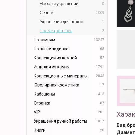
Наборы украшений
8
Серьги
2009
Украшения для волос
1
Посмотреть все
3
По камням
13247
По знаку зодиака
68
Коллекции из камней
52
Изделия из камня
1791
Коллекционные минералы
2843
Ювелирная косметика
17
Кабошоны
413
Огранка
87
VIP
201
Хара
Украшения ручной работы
1017
Вид бр
Книги
20
Диамет