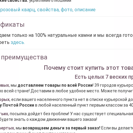
кие свойства:
укрепление отношений
розовый кварц, свойства, фото, описание
ификаты
аем только на 100% натуральные камни и мы всегда гот
реть
здесь.
 преимущества
Почему стоит купить этот това
Есть целых 7 веских п
рвых
, мы
доставляем товары по всей России
! 39 городов курьер
по всей стране! Доставим в любое удобное место. Можете получить
орых
, если вашего населенного пункта нет в списке курьерской 
у Почтой России
в любой населенный пункт первым классом за 40
тьих
, посылка дойдет без проблем! У нас существует специальна
будете знать о каждом движении вашего заказа!
вертых
, мы
возвращаем деньги за первый заказ
!
Если вы делаете