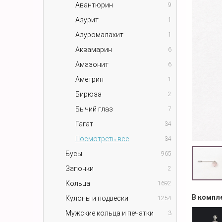
Авантюрин
9
Азурит
1
Азуромалахит
1
Аквамарин
6
Амазонит
6
Аметрин
1
Бирюза
2
Бычий глаз
7
Гагат
34
Посмотреть все
34
Бусы
965
Запонки
2
Кольца
1692
В компл
Кулоны и подвески
1254
Мужские кольца и печатки
3