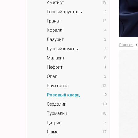
Аметист
19
Горный хрусталь
4
Гранат
12
Коралл
4
Лазурит
2
Главная
>
Лунный камень
5
Малахит
8
Нефрит
1
Опал
2
Раухтопаз
12
Розовый кварц
9
Сердолик
10
Турмалин
18
Цитрин
7
Яшма
17