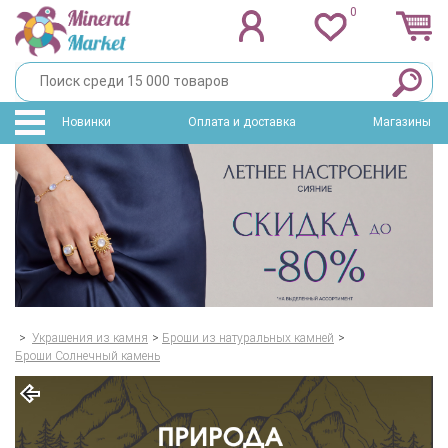
0
Новинки
Оплата и доставка
Магазины
>
Украшения из камня
>
Броши из натуральных камней
>
Броши Солнечный камень