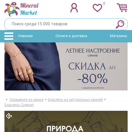
0
Новинки
Оплата и доставка
Магазины
>
Украшения из камня
>
Браслеты из натуральных камней
>
Браслеты Содалит