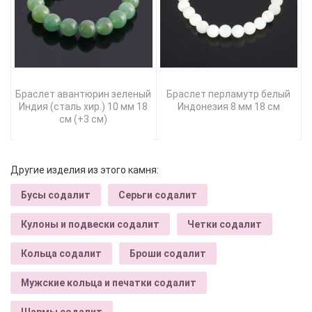
Браслет авантюрин зеленый
Браслет перламутр белый
Индия (сталь хир.) 10 мм 18
Индонезия 8 мм 18 см
см (+3 см)
Другие изделия из этого камня:
Бусы содалит
Серьги содалит
Кулоны и подвески содалит
Четки содалит
Кольца содалит
Броши содалит
Мужские кольца и печатки содалит
Шармы содалит