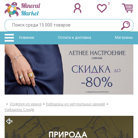
0
Новинки
Оплата и доставка
Магазины
>
Изделия из камня
>
Кабошоны из натуральных камней
>
Кабошоны Слюда