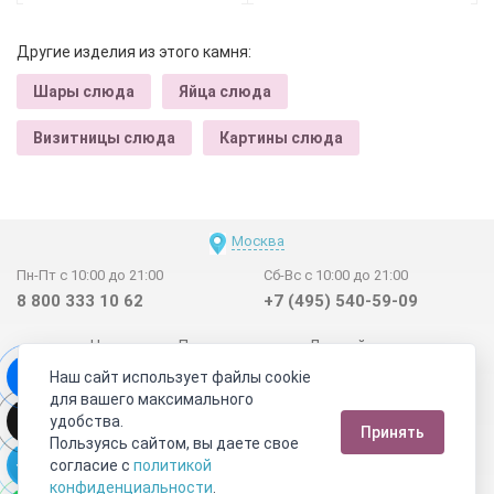
Другие изделия из этого камня:
Шары слюда
Яйца слюда
Визитницы слюда
Картины слюда
Москва
Пн-Пт с 10:00 до 21:00
Сб-Вс с 10:00 до 21:00
8 800 333 10 62
+7 (495) 540-59-09
Новинки
Поставщикам
Личный счет
Наш сайт использует файлы cookie
Договор-оферта
О нас
Наши магазины
для вашего максимального
Отзывы покупателей
Сертификаты
Статьи
удобства.
Принять
Обратная связь
Видео о камнях
СОУТ
Телеграм
Пользуясь сайтом, вы даете свое
согласие с
политикой
Max
ВКонтакте
конфиденциальности
.