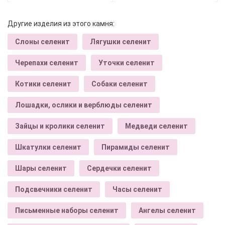
Другие изделия из этого камня:
Слоны селенит
Лягушки селенит
Черепахи селенит
Уточки селенит
Котики селенит
Собаки селенит
Лошадки, ослики и верблюды селенит
Зайцы и кролики селенит
Медведи селенит
Шкатулки селенит
Пирамиды селенит
Шары селенит
Сердечки селенит
Подсвечники селенит
Часы селенит
Письменные наборы селенит
Ангелы селенит