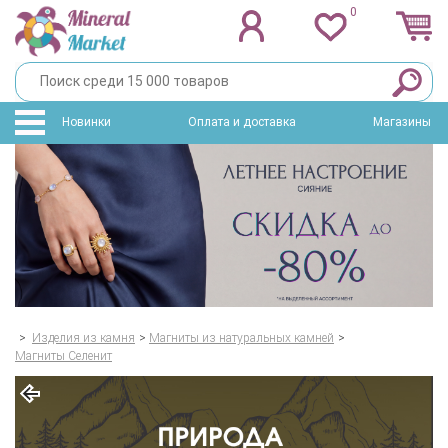
0
Новинки
Оплата и доставка
Магазины
>
Изделия из камня
>
Магниты из натуральных камней
>
Магниты Селенит