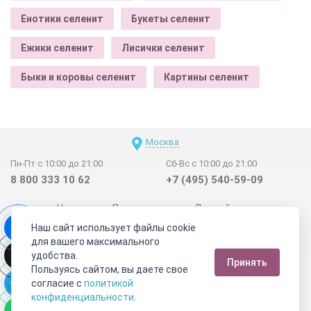
Енотики селенит
Букеты селенит
Ежики селенит
Лисички селенит
Быки и коровы селенит
Картины селенит
Москва
Пн-Пт с 10:00 до 21:00
Сб-Вс с 10:00 до 21:00
8 800 333 10 62
+7 (495) 540-59-09
Новинки
Поставщикам
Личный счет
Наш сайт использует файлы cookie
Договор-оферта
О нас
Наши магазины
для вашего максимального
Отзывы покупателей
Сертификаты
Статьи
удобства.
Принять
Обратная связь
Видео о камнях
СОУТ
Телеграм
Пользуясь сайтом, вы даете свое
согласие с
политикой
Max
ВКонтакте
конфиденциальности
.