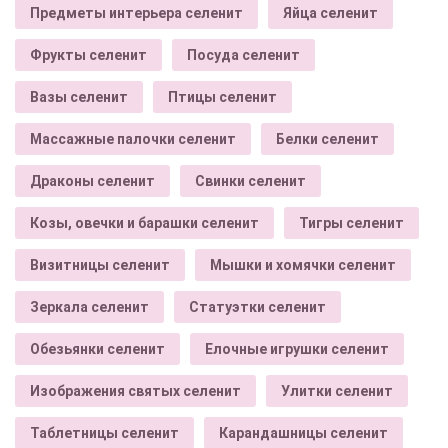
Предметы интерьера селенит
Яйца селенит
Фрукты селенит
Посуда селенит
Вазы селенит
Птицы селенит
Массажные палочки селенит
Белки селенит
Драконы селенит
Свинки селенит
Козы, овечки и барашки селенит
Тигры селенит
Визитницы селенит
Мышки и хомячки селенит
Зеркала селенит
Статуэтки селенит
Обезьянки селенит
Елочные игрушки селенит
Изображения святых селенит
Улитки селенит
Таблетницы селенит
Карандашницы селенит