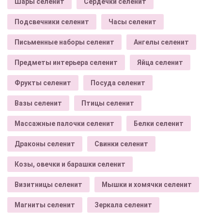
Шары селенит
Сердечки селенит
Подсвечники селенит
Часы селенит
Письменные наборы селенит
Ангелы селенит
Предметы интерьера селенит
Яйца селенит
Фрукты селенит
Посуда селенит
Вазы селенит
Птицы селенит
Массажные палочки селенит
Белки селенит
Драконы селенит
Свинки селенит
Козы, овечки и барашки селенит
Визитницы селенит
Мышки и хомячки селенит
Магниты селенит
Зеркала селенит