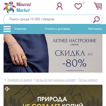
0
Новинки
Оплата и доставка
Магазины
>
Изделия из камня
>
Тигры из натуральных камней
>
Тигры Селенит