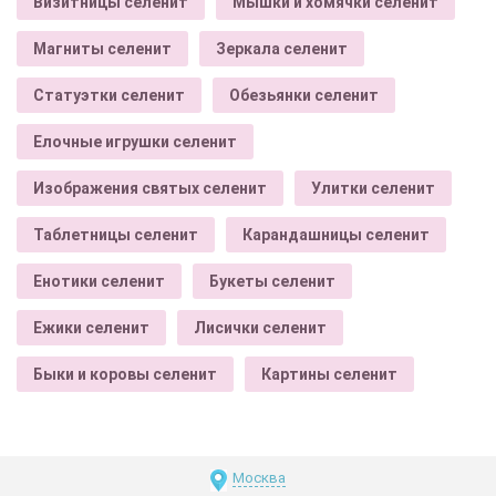
Визитницы селенит
Мышки и хомячки селенит
Магниты селенит
Зеркала селенит
Статуэтки селенит
Обезьянки селенит
Елочные игрушки селенит
Изображения святых селенит
Улитки селенит
Таблетницы селенит
Карандашницы селенит
Енотики селенит
Букеты селенит
Ежики селенит
Лисички селенит
Быки и коровы селенит
Картины селенит
Москва