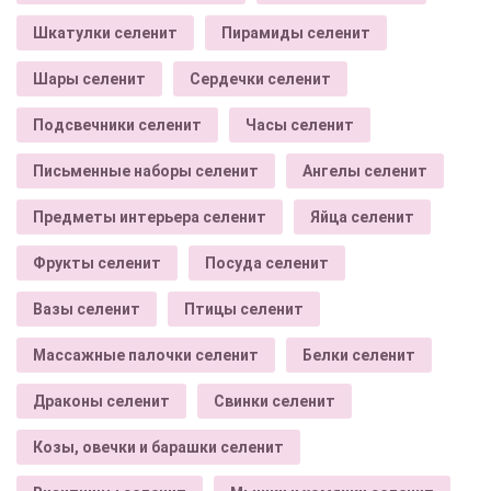
Шкатулки селенит
Пирамиды селенит
Шары селенит
Сердечки селенит
Подсвечники селенит
Часы селенит
Письменные наборы селенит
Ангелы селенит
Предметы интерьера селенит
Яйца селенит
Фрукты селенит
Посуда селенит
Вазы селенит
Птицы селенит
Массажные палочки селенит
Белки селенит
Драконы селенит
Свинки селенит
Козы, овечки и барашки селенит