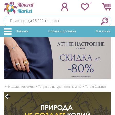
0
Новинки
Оплата и доставка
Магазины
>
Изделия из камня
>
Тигры из натуральных камней
>
Тигры Селенит