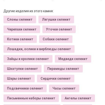
Другие изделия из этого камня:
Слоны селенит
Лягушки селенит
Черепахи селенит
Уточки селенит
Котики селенит
Собаки селенит
Лошадки, ослики и верблюды селенит
Зайцы и кролики селенит
Медведи селенит
Шкатулки селенит
Пирамиды селенит
Шары селенит
Сердечки селенит
Подсвечники селенит
Часы селенит
Письменные наборы селенит
Ангелы селенит