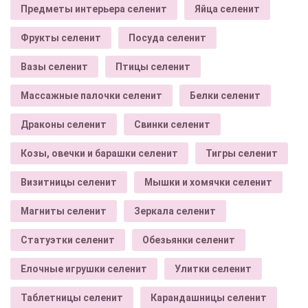
Предметы интерьера селенит
Яйца селенит
Фрукты селенит
Посуда селенит
Вазы селенит
Птицы селенит
Массажные палочки селенит
Белки селенит
Драконы селенит
Свинки селенит
Козы, овечки и барашки селенит
Тигры селенит
Визитницы селенит
Мышки и хомячки селенит
Магниты селенит
Зеркала селенит
Статуэтки селенит
Обезьянки селенит
Елочные игрушки селенит
Улитки селенит
Таблетницы селенит
Карандашницы селенит