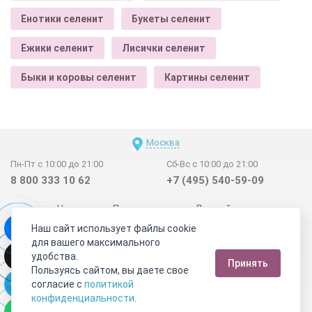
Енотики селенит
Букеты селенит
Ежики селенит
Лисички селенит
Быки и коровы селенит
Картины селенит
Москва
Пн-Пт с 10:00 до 21:00
Сб-Вс с 10:00 до 21:00
8 800 333 10 62
+7 (495) 540-59-09
Новинки
Поставщикам
Личный счет
Наш сайт использует файлы cookie
Договор-оферта
О нас
Наши магазины
для вашего максимального
Отзывы покупателей
Сертификаты
Статьи
удобства.
Принять
Обратная связь
Видео о камнях
СОУТ
Телеграм
Пользуясь сайтом, вы даете свое
согласие с
политикой
Max
ВКонтакте
конфиденциальности
.