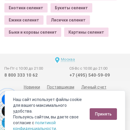
Енотики селенит
Букеты селенит
Ежики селенит
Лисички селенит
Быки и коровы селенит
Картины селенит
Москва
Пн-Пт с 10:00 до 21:00
Сб-Вс с 10:00 до 21:00
8 800 333 10 62
+7 (495) 540-59-09
Новинки
Поставщикам
Личный счет
Договор-оферта
О нас
Наши магазины
Наш сайт использует файлы cookie
Отзывы покупателей
Сертификаты
Статьи
для вашего максимального
удобства.
Обратная связь
Видео о камнях
СОУТ
Телеграм
Принять
Пользуясь сайтом, вы даете свое
Max
ВКонтакте
согласие с
политикой
конфиденциальности
.