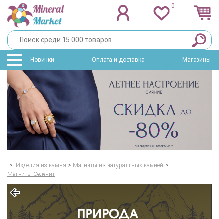
0
Новинки
Оплата и доставка
Магазины
>
Изделия из камня
>
Магниты из натуральных камней
>
Магниты Селенит