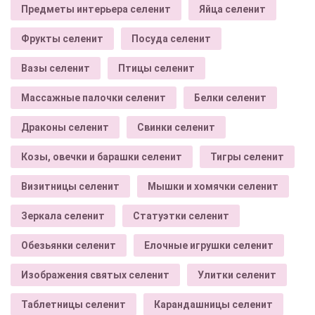
Предметы интерьера селенит
Яйца селенит
Фрукты селенит
Посуда селенит
Вазы селенит
Птицы селенит
Массажные палочки селенит
Белки селенит
Драконы селенит
Свинки селенит
Козы, овечки и барашки селенит
Тигры селенит
Визитницы селенит
Мышки и хомячки селенит
Зеркала селенит
Статуэтки селенит
Обезьянки селенит
Елочные игрушки селенит
Изображения святых селенит
Улитки селенит
Таблетницы селенит
Карандашницы селенит