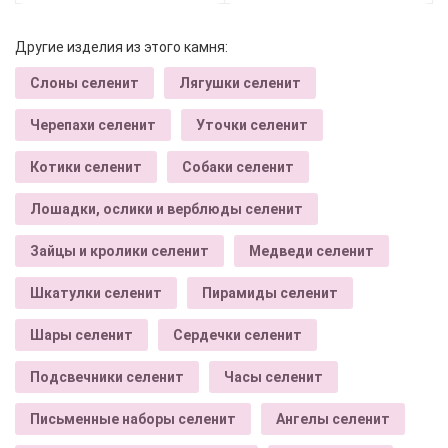
Другие изделия из этого камня:
Слоны селенит
Лягушки селенит
Черепахи селенит
Уточки селенит
Котики селенит
Собаки селенит
Лошадки, ослики и верблюды селенит
Зайцы и кролики селенит
Медведи селенит
Шкатулки селенит
Пирамиды селенит
Шары селенит
Сердечки селенит
Подсвечники селенит
Часы селенит
Письменные наборы селенит
Ангелы селенит