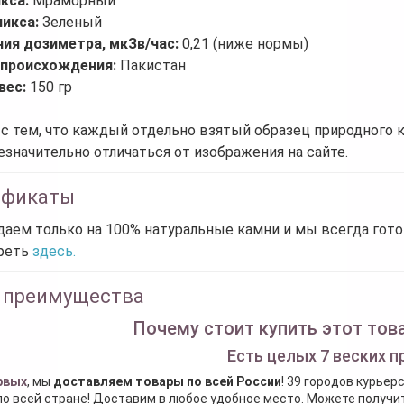
икса:
Мраморный
никса:
Зеленый
ния дозиметра, мкЗв/час:
0,21 (ниже нормы)
 происхождения:
Пакистан
вес:
150 гр
 с тем, что каждый отдельно взятый образец природного 
езначительно отличаться от изображения на сайте.
ификаты
аем только на 100% натуральные камни и мы всегда гот
реть
здесь.
 преимущества
Почему стоит купить этот това
Есть целых 7 веских п
рвых
, мы
доставляем товары по всей России
! 39 городов курьер
по всей стране! Доставим в любое удобное место. Можете получить