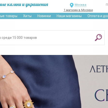
ные камни и украшения
Москва
П
1 магазин в Москве
ые товары
Хиты
Новинки
Наши магазины
Оплата и до