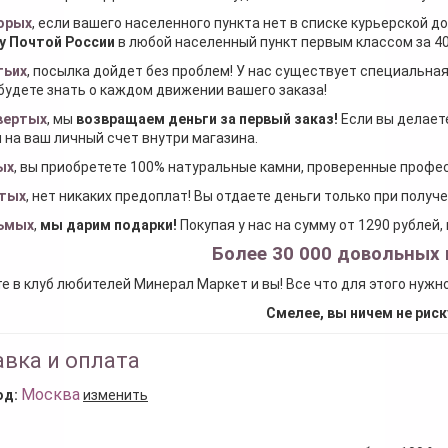
орых
, если вашего населенного пункта нет в списке курьерской 
у Почтой России
в любой населенный пункт первым классом за 40
тьих
, посылка дойдет без проблем! У нас существует специальна
будете знать о каждом движении вашего заказа!
вертых
, мы
возвращаем деньги за первый заказ
!
Если вы делаете
 на ваш личный счет внутри магазина.
ых
, вы приобретете 100% натуральные камни, проверенные проф
тых
, нет никаких предоплат! Вы отдаете деньги только при получ
ьмых
,
мы дарим подарки
!
Покупая у нас на сумму от 1290 рублей
Более 30 000 довольных 
е в клуб любителей Минерал Маркет и вы! Все что для этого нужн
Смелее, вы ничем не риск
вка и оплата
Москва
од:
изменить