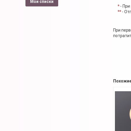
Мои списки
*
- При
**
- От
При перв
потратит
Похожие