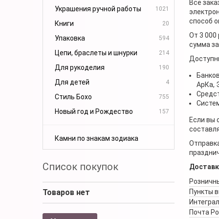
Все зака
Украшения ручной работы
1021
электрон
способ о
Книги
20
От 3 000
Упаковка
594
сумма за
Цепи, браслеты и шнурки
214
Доступн
Для рукоделия
190
Банков
Для детей
4
АрКа,
Средст
Стиль Бохо
755
Систем
Новый год и Рождество
157
Если вы 
составля
Камни по знакам зодиака
Отправка
празднич
Список покупок
Доставк
Розничны
Товаров нет
Пункты 
Интеграл
Почта Р