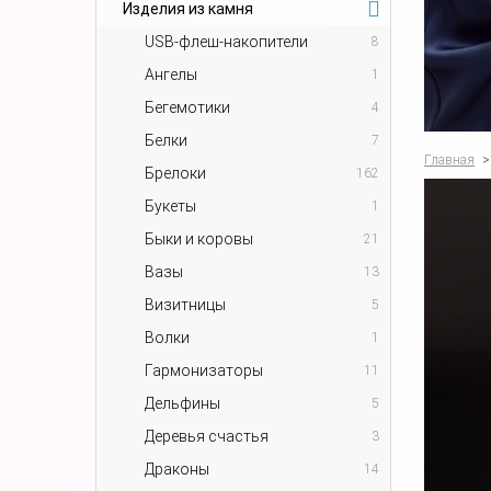
Изделия из камня
USB-флеш-накопители
8
Ангелы
1
Бегемотики
4
Белки
7
Главная
>
Брелоки
162
Букеты
1
Быки и коровы
21
Вазы
13
Визитницы
5
Волки
1
Гармонизаторы
11
Дельфины
5
Деревья счастья
3
Драконы
14