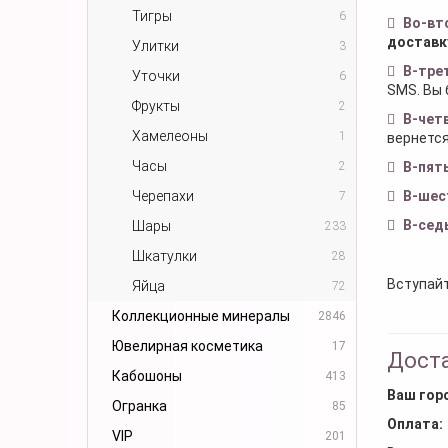
Тигры
6
Во-вт
доставк
Улитки
3
В-тре
Уточки
6
SMS. Вы 
Фрукты
2
В-чет
Хамелеоны
1
вернется
Часы
2
В-пят
Черепахи
В-шес
7
В-сед
Шары
233
Шкатулки
28
Вступайт
Яйца
72
Коллекционные минералы
2846
Ювелирная косметика
17
Доста
Кабошоны
413
Ваш гор
Огранка
85
Оплата:
VIP
201