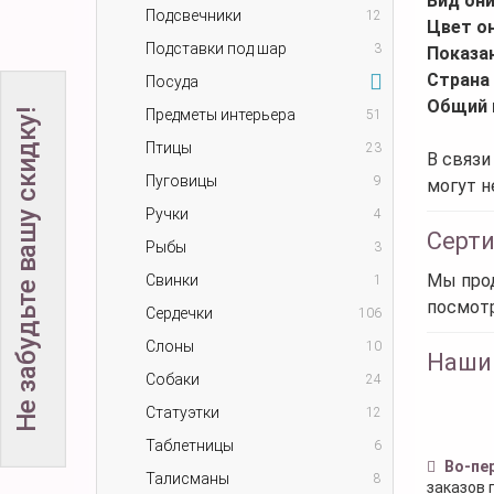
Вид он
Подсвечники
12
Цвет о
Подставки под шар
3
Показа
Страна
Посуда
Общий 
Не забудьте вашу скидку!
Предметы интерьера
51
Птицы
23
В связи
Пуговицы
9
могут н
Ручки
4
Серт
Рыбы
3
Мы прод
Свинки
1
посмот
Сердечки
106
Слоны
10
Наши
Собаки
24
Статуэтки
12
Таблетницы
6
Во-пе
Талисманы
8
заказов 