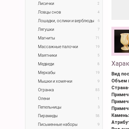
Лисички
2
Ловцы снов
4
Лошадки, ослики и верблюды
6
Лягушки
7
Магниты
71
Массажные палочки
19
Маятники
5
Хара
Медведи
8
Меркабы
19
Вид по
Объем 
Мышки и хомячки
9
Страна
Огранка
85
Примеч
Олени
1
Примеч
Пепельницы
3
Примеч
Камень
Пирамиды
58
Атрибу
Письменные наборы
9