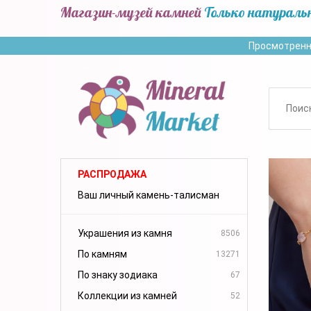
Магазин-музей камней
Только натураль
Просмотренн
РАСПРОДАЖА
Ваш личный камень-талисман
Украшения из камня
8506
По камням
13271
По знаку зодиака
67
Коллекции из камней
52