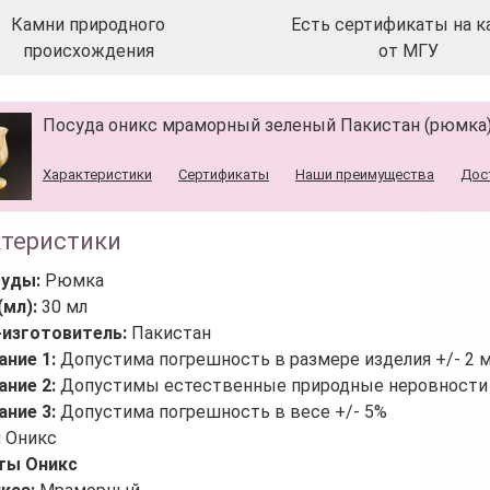
Камни природного
Есть сертификаты на к
происхождения
от МГУ
Посуда оникс мраморный зеленый Пакистан (рюмка)
Характеристики
Сертификаты
Наши преимущества
Дос
ктеристики
суды:
Рюмка
(мл):
30 мл
-изготовитель:
Пакистан
ание 1:
Допустима погрешность в размере изделия +/- 2 
ание 2:
Допустимы естественные природные неровности 
ание 3:
Допустима погрешность в весе +/- 5%
:
Оникс
ты Оникс