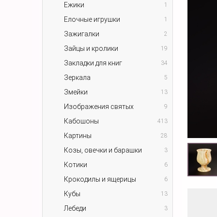
Ежики
1
Елочные игрушки
1
Зажигалки
2
Зайцы и кролики
19
Закладки для книг
34
Зеркала
5
Змейки
13
Изображения святых
9
Кабошоны
413
Картины
28
Козы, овечки и барашки
3
Котики
6
Крокодилы и ящерицы
6
Кубы
13
Лебеди
3