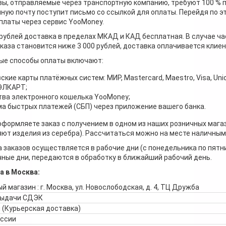
зы, отправляемые через транспортную компанию, требуют 100 % 
ную почту поступит письмо со ссылкой для оплаты. Перейдя по э
платы через сервис YooMoney.
 рублей доставка в пределах МКАД и КАД бесплатная. В случае ча
каза становится ниже 3 000 рублей, доставка оплачивается клие
ые способы оплаты включают:
ские карты платёжных систем: МИР, Mastercard, Maestro, Visa, Unio
 ЭЛКАРТ;
ва электронного кошелька YooMoney;
а быстрых платежей (СБП) через приложение вашего банка.
оформляете заказ с получением в одном из наших розничных мага
ют изделия из серебра). Рассчитаться можно на месте наличными
 заказов осуществляется в рабочие дни (с понедельника по пятн
ные дни, передаются в обработку в ближайший рабочий день.
а в Москва:
й магазин : г. Москва, ул. Новослободская, д. 4, ТЦ Дружба
выдачи СДЭК
 (Курьерская доставка)
оссии