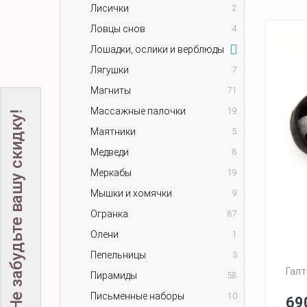
Лисички
2
Ловцы снов
4
Лошадки, ослики и верблюды
Лягушки
7
Магниты
71
Массажные палочки
19
Не забудьте вашу скидку!
Маятники
5
Медведи
8
Меркабы
19
Мышки и хомячки
9
Огранка
87
Олени
1
Пепельницы
3
Галт
Пирамиды
58
Письменные наборы
10
69