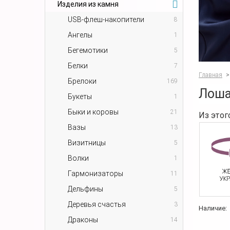
Изделия из камня
USB-флеш-накопители
8
Ангелы
1
Бегемотики
5
Белки
7
Главная
>
Брелоки
169
Лоша
Букеты
1
Быки и коровы
21
Из этог
Вазы
13
Визитницы
5
Волки
1
Гармонизаторы
11
Дельфины
5
Деревья счастья
3
Наличие:
Драконы
14