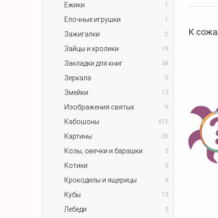
Ежики
1
Елочные игрушки
1
К сожа
Зажигалки
2
Зайцы и кролики
19
Закладки для книг
34
Зеркала
5
Змейки
13
Изображения святых
9
Кабошоны
415
Картины
28
Козы, овечки и барашки
3
Котики
6
Крокодилы и ящерицы
6
Кубы
13
Лебеди
3