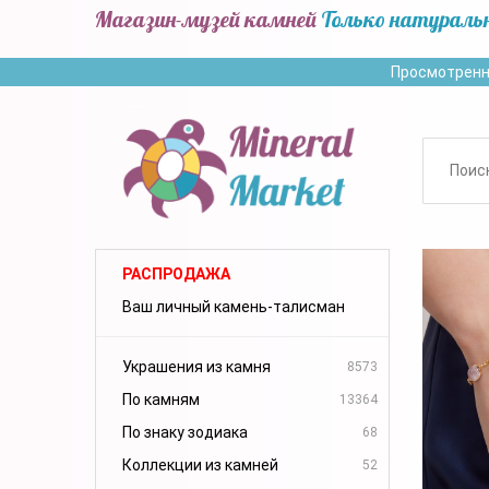
Магазин-музей камней
Только натураль
Просмотренн
РАСПРОДАЖА
Ваш личный камень-талисман
Украшения из камня
8573
По камням
13364
По знаку зодиака
68
Коллекции из камней
52