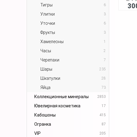
30
Тигры
6
Улитки
3
Уточки
6
Фрукты
3
Хамелеоны
1
Часы
2
Черепахи
7
Шары
235
Шкатулки
28
Яйца
73
Коллекционные минералы
2853
Ювелирная косметика
17
Кабошоны
415
Огранка
87
VIP
205