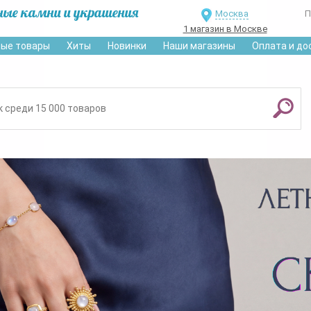
ные камни и украшения
Москва
П
1 магазин в Москве
ые товары
Хиты
Новинки
Наши магазины
Оплата и до