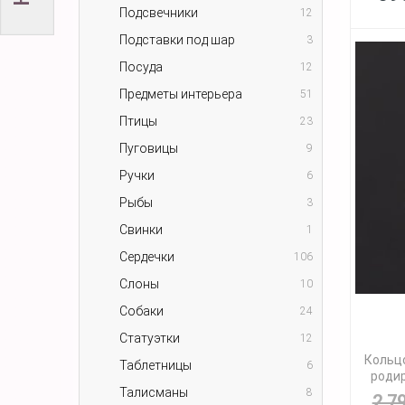
Подсвечники
12
Подставки под шар
3
Посуда
12
Предметы интерьера
51
Птицы
23
Пуговицы
9
Ручки
6
Рыбы
3
Свинки
1
Сердечки
106
Слоны
10
Собаки
24
Статуэтки
12
Кольцо
Таблетницы
6
родир
Талисманы
8
2 7