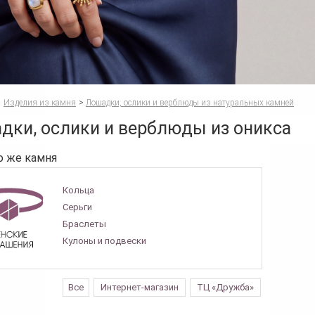
Изделия из камня
>
Лошадки, ослики и верблюды из натуральных камней
дки, ослики и верблюды из оникса
о же камня
Кольца
Серьги
Браслеты
Кулоны и подвески
Все
Интернет-магазин
ТЦ «Дружба»