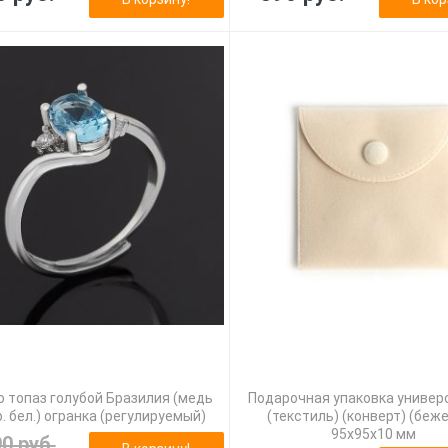
 топаз голубой Бразилия (медь
Подарочная упаковка универ
. бел.) огранка (регулируемый)
(текстиль) (конверт) (беж
95х95х10 мм
90 руб.