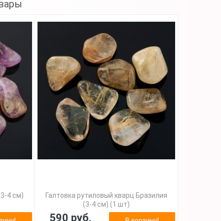
вары
3-4 см)
Галтовка рутиловый кварц Бразилия
(3-4 см) (1 шт)
590 руб.
зину!
В корзину!