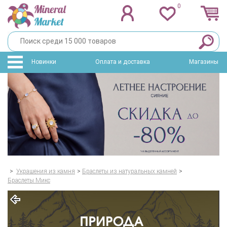
0
Новинки
Оплата и доставка
Магазины
>
Украшения из камня
>
Браслеты из натуральных камней
>
Браслеты Микс