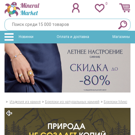
0
Новинки
Оплата и доставка
Магазины
>
Изделия из камня
>
Брелоки из натуральных камней
>
Брелоки Микс