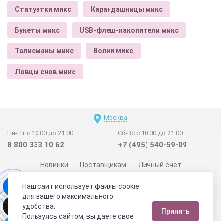
Статуэтки микс
Карандашницы микс
Букеты микс
USB-флеш-накопители микс
Талисманы микс
Волки микс
Ловцы снов микс
Москва
Пн-Пт с 10:00 до 21:00
Сб-Вс с 10:00 до 21:00
8 800 333 10 62
+7 (495) 540-59-09
Новинки
Поставщикам
Личный счет
Договор-оферта
О нас
Наши магазины
Наш сайт использует файлы cookie
Отзывы покупателей
Сертификаты
Статьи
для вашего максимального
удобства.
Обратная связь
Видео о камнях
СОУТ
Телеграм
Принять
Пользуясь сайтом, вы даете свое