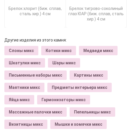
Брелок хлорит (биж. сплав,
Брелок тигрово-соколиный
сталь хир.) 4 см
глаз ЮАР (биж. сплав, сталь
хир.) 4 см
Другие изделия из этого камня:
Слоны микс
Котики микс
Медведи микс
Шкатулки микс
Шары микс
Письменные наборы микс
Картины микс
Маятники микс
Предметы интерьера микс
Яйца микс
Гармонизаторы микс
Массажные палочки микс
Пепельницы микс
Визитницы микс
Мышки и хомячки микс