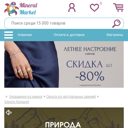
0
Новинки
Оплата и доставка
Магазины
>
Украшения из камня
>
Серьги из натуральных камней
>
Серьги Кальцит