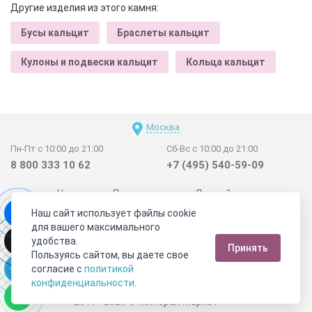
Другие изделия из этого камня:
Бусы кальцит
Браслеты кальцит
Кулоны и подвески кальцит
Кольца кальцит
Москва
Пн-Пт с 10:00 до 21:00
Сб-Вс с 10:00 до 21:00
8 800 333 10 62
+7 (495) 540-59-09
Новинки
Поставщикам
Личный счет
Наш сайт использует файлы cookie
Договор-оферта
О нас
Наши магазины
для вашего максимального
Отзывы покупателей
Сертификаты
Статьи
удобства.
Принять
Обратная связь
Видео о камнях
СОУТ
Телеграм
Пользуясь сайтом, вы даете свое
согласие с
политикой
Max
ВКонтакте
конфиденциальности
.
2011 - 2026
©
Минерал Маркет