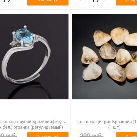
 топаз голубой Бразилия (медь
Галтовка цитрин Бразилия (1,
. бел.) огранка (регулируемый)
(1 шт)
90 руб.
290 руб.