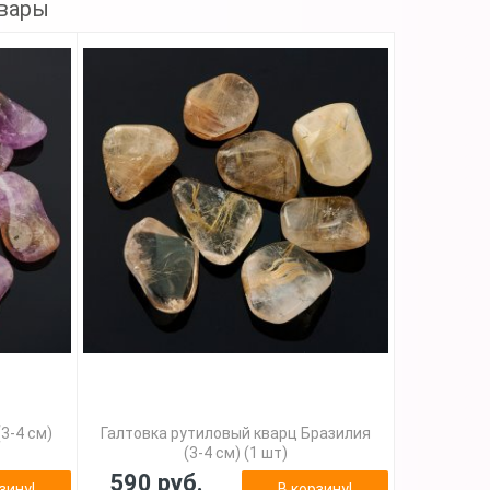
вары
3-4 см)
Галтовка рутиловый кварц Бразилия
(3-4 см) (1 шт)
590 руб.
зину!
В корзину!