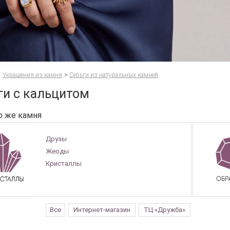
Украшения из камня
>
Серьги из натуральных камней
ги с кальцитом
о же камня
Друзы
Жеоды
Кристаллы
Все
Интернет-магазин
ТЦ «Дружба»