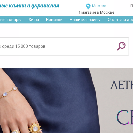
ные камни и украшения
Москва
П
1 магазин в Москве
ые товары
Хиты
Новинки
Наши магазины
Оплата и до