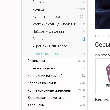
Запонки
2
Кольца
1693
Кулоны и подвески
1261
Мужские кольца и печатки
3
Наборы украшений
8
Главная
>
Серьги
Серь
Украшения для волос
1
Посмотреть все
3
Из этог
По камням
13313
По знаку зодиака
67
Коллекции из камней
52
Изделия из камня
1785
Коллекционные минералы
2850
Ювелирная косметика
17
Наличие:
Кабошоны
415