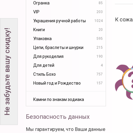
Огранка
85
VIP
203
К сожа
Украшения ручной работы
1024
Книги
20
Не забудьте вашу скидку!
Упаковка
595
Цепи, браслеты и шнурки
215
Для рукоделия
190
Для детей
4
Стиль Бохо
757
Новый год и Рождество
157
Камни по знакам зодиака
Безопасность данных
Мы гарантируем, что Ваши данные