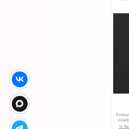
Кольцо
родир
2 7