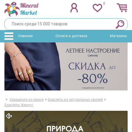
0
Новинки
Оплата и доставка
Магазины
>
Украшения из камня
>
Браслеты из натуральных камней
>
Браслеты Жемчуг