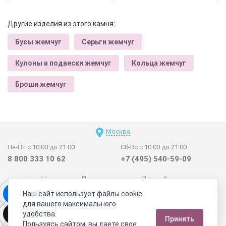
Другие изделия из этого камня:
Бусы жемчуг
Серьги жемчуг
Кулоны и подвески жемчуг
Кольца жемчуг
Броши жемчуг
Москва
Пн-Пт с 10:00 до 21:00
Сб-Вс с 10:00 до 21:00
8 800 333 10 62
+7 (495) 540-59-09
Новинки
Поставщикам
Личный счет
Наш сайт использует файлы cookie
Договор-оферта
О нас
Наши магазины
для вашего максимального
Отзывы покупателей
Сертификаты
Статьи
удобства.
Принять
Обратная связь
Видео о камнях
СОУТ
Телеграм
Пользуясь сайтом, вы даете свое