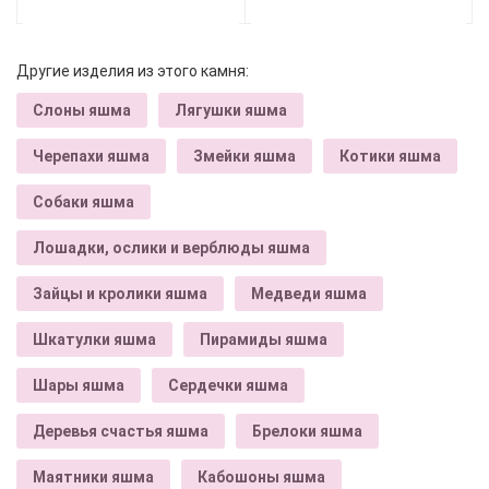
Другие изделия из этого камня:
Слоны яшма
Лягушки яшма
Черепахи яшма
Змейки яшма
Котики яшма
Собаки яшма
Лошадки, ослики и верблюды яшма
Зайцы и кролики яшма
Медведи яшма
Шкатулки яшма
Пирамиды яшма
Шары яшма
Сердечки яшма
Деревья счастья яшма
Брелоки яшма
Маятники яшма
Кабошоны яшма