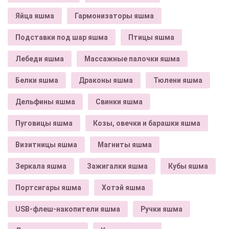
Яйца яшма
Гармонизаторы яшма
Подставки под шар яшма
Птицы яшма
Лебеди яшма
Массажные палочки яшма
Белки яшма
Драконы яшма
Тюлени яшма
Дельфины яшма
Свинки яшма
Пуговицы яшма
Козы, овечки и барашки яшма
Визитницы яшма
Магниты яшма
Зеркала яшма
Зажигалки яшма
Кубы яшма
Портсигары яшма
Хотэй яшма
USB-флеш-накопители яшма
Ручки яшма