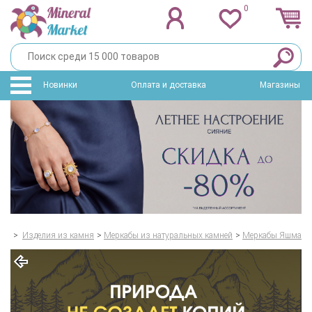
0
Новинки
Оплата и доставка
Магазины
>
Изделия из камня
>
Меркабы из натуральных камней
>
Меркабы Яшма