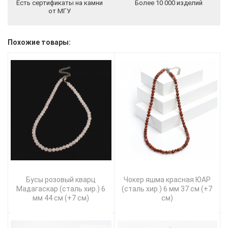
Есть сертификаты на камни
Более 10 000 изделий
от МГУ
Похожие товары:
Бусы розовый кварц
Чокер яшма красная ЮАР
Мадагаскар (сталь хир.) 6
(сталь хир.) 6 мм 37 см (+7
мм 44 см (+7 см)
см)