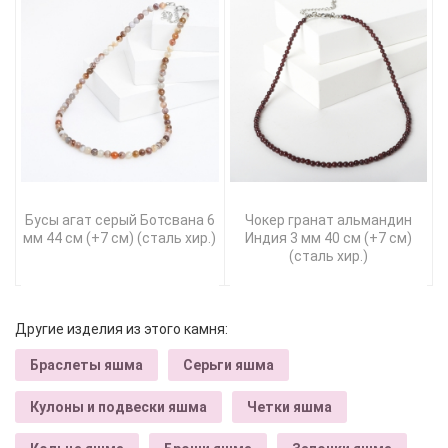
Бусы агат серый Ботсвана 6
Чокер гранат альмандин
мм 44 см (+7 см) (сталь хир.)
Индия 3 мм 40 см (+7 см)
(сталь хир.)
Другие изделия из этого камня:
Браслеты яшма
Серьги яшма
Кулоны и подвески яшма
Четки яшма