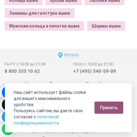
Кольца яшма
Броши яшма
Запонки яшма
Зажимы для галстука яшма
Мужские кольца и печатки яшма
Шармы яшма
Москва
Пн-Пт с 10:00 до 21:00
Сб-Вс с 10:00 до 21:00
8 800 333 10 62
+7 (495) 540-59-09
Новинки
Поставщикам
Личный счет
Наш сайт использует файлы cookie
Договор-оферта
О нас
Наши магазины
для вашего максимального
Отзывы покупателей
Сертификаты
Статьи
удобства.
Принять
Обратная связь
Видео о камнях
СОУТ
Телеграм
Пользуясь сайтом, вы даете свое
согласие с
политикой
Max
ВКонтакте
конфиденциальности
.
2011 - 2026
©
Минерал Маркет