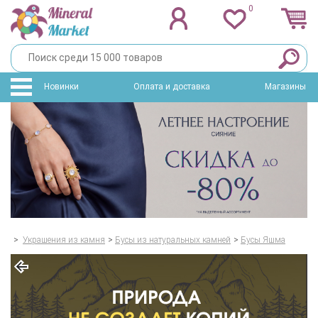
0
Новинки
Оплата и доставка
Магазины
>
Украшения из камня
>
Бусы из натуральных камней
>
Бусы Яшма