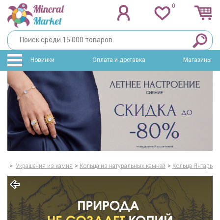
0
Новинки
Оплата и доставка
Магазины
>
Украшения из камня
>
Кольца из натуральных камней
>
Кольца Янтарь