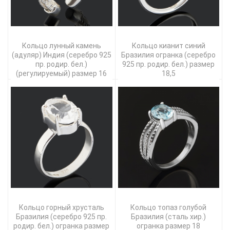
Кольцо лунный камень
Кольцо кианит синий
(адуляр) Индия (серебро 925
Бразилия огранка (серебро
пр. родир. бел.)
925 пр. родир. бел.) размер
(регулируемый) размер 16
18,5
Кольцо горный хрусталь
Кольцо топаз голубой
Бразилия (серебро 925 пр.
Бразилия (сталь хир.)
родир. бел.) огранка размер
огранка размер 18