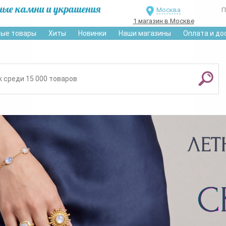
ные камни и украшения
Москва
П
1 магазин в Москве
ые товары
Хиты
Новинки
Наши магазины
Оплата и до