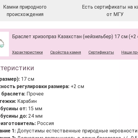
Камни природного
Есть сертификаты на к
происхождения
от МГУ
Браслет хризопраз Казахстан (нейзильбер) 17 см (+2
Характеристики
Свойства камня
Сертификаты
Наши пр
ктеристики
размер):
17 см
ность регулировки размера:
+2 см
 браслета:
Прочее
стежки:
Карабин
 бусины от:
15 мм
 бусины до:
24 мм
-изготовитель:
Россия
ание 1:
Допустимы естественные природные неровности 