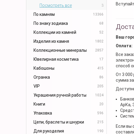
Вступайт
Посмотреть все
3
По камням
13366
По знаку зодиака
68
Доста
Коллекции из камней
52
Ваш гор
Изделия из камня
1802
Оплата:
Коллекционные минералы
2857
Все зака
Ювелирная косметика
17
электрон
способ о
Кабошоны
415
От 3 000
Огранка
86
сумма за
VIP
205
Доступн
Украшения ручной работы
1024
Банков
Книги
20
АрКа,
Средст
Упаковка
596
Систем
Цепи, браслеты и шнурки
215
Если вы 
Для рукоделия
190
составля