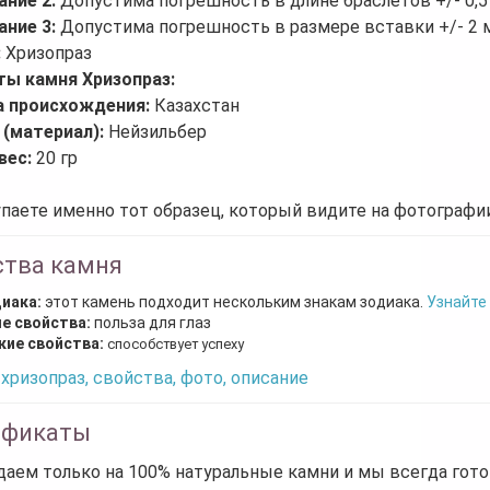
ание 2:
Допустима погрешность в длине браслетов +/- 0,5
ание 3:
Допустима погрешность в размере вставки +/- 2 
:
Хризопраз
ты камня Хризопраз:
а происхождения:
Казахстан
 (материал):
Нейзильбер
вес:
20 гр
паете именно тот образец, который видите на фотографии
ства камня
диака:
этот камень подходит нескольким знакам зодиака.
Узнайте
е свойства:
польза для глаз
кие свойства:
способствует успеху
хризопраз, свойства, фото, описание
ификаты
аем только на 100% натуральные камни и мы всегда гот