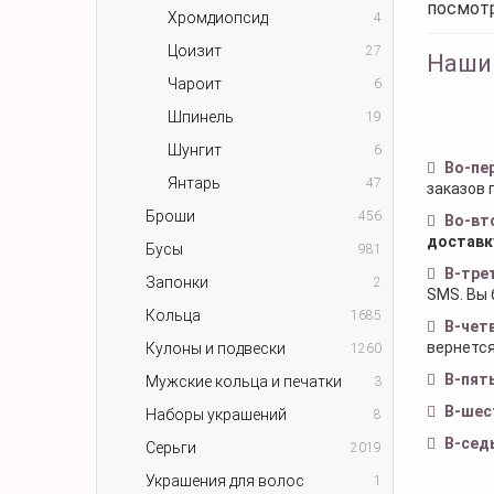
посмот
Хромдиопсид
4
Цоизит
27
Наши
Чароит
6
Шпинель
19
Шунгит
6
Во-пе
Янтарь
47
заказов 
Броши
456
Во-вт
доставк
Бусы
981
В-тре
Запонки
2
SMS. Вы 
Кольца
1685
В-чет
вернется
Кулоны и подвески
1260
В-пят
Мужские кольца и печатки
3
В-шес
Наборы украшений
8
В-сед
Серьги
2019
Украшения для волос
1