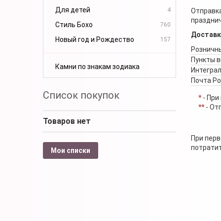
Для детей
4
Отправка
празднич
Стиль Бохо
760
Доставк
Новый год и Рождество
157
Розничны
Пункты 
Камни по знакам зодиака
Интеграл
Почта Р
Список покупок
*
- При
**
- От
Товаров нет
При перв
потратит
Мои списки