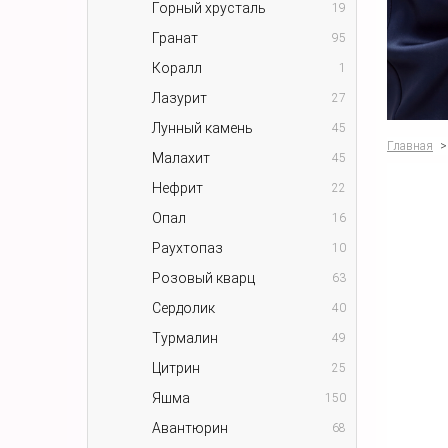
Горный хрусталь
19
Гранат
95
Коралл
1
Лазурит
27
Лунный камень
45
Главная
>
Малахит
45
Нефрит
22
Опал
16
Раухтопаз
10
Розовый кварц
63
Сердолик
40
Турмалин
49
Цитрин
25
Яшма
150
Авантюрин
68