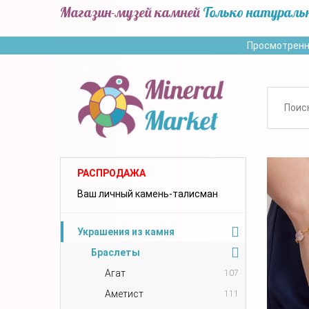
Магазин-музей камней
Только натураль
Просмотренн
РАСПРОДАЖА
Ваш личный камень-талисман
Украшения из камня
Браслеты
Агат
107
Аметист
111