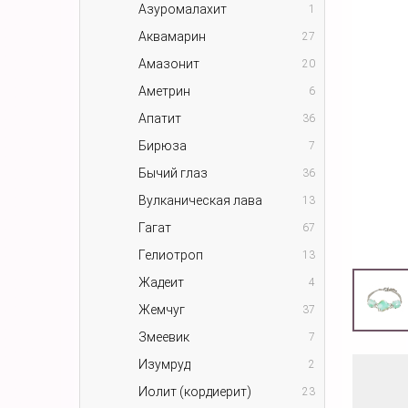
Азуромалахит
1
Аквамарин
27
Амазонит
20
Аметрин
6
Апатит
36
Бирюза
7
Бычий глаз
36
Вулканическая лава
13
Гагат
67
Гелиотроп
13
Жадеит
4
Жемчуг
37
Змеевик
7
Изумруд
2
Иолит (кордиерит)
23