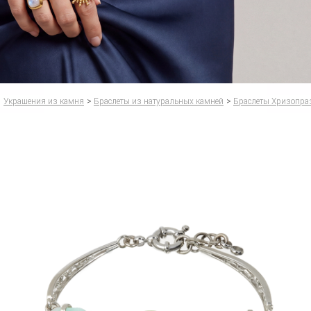
Украшения из камня
>
Браслеты из натуральных камней
>
Браслеты Хризопра