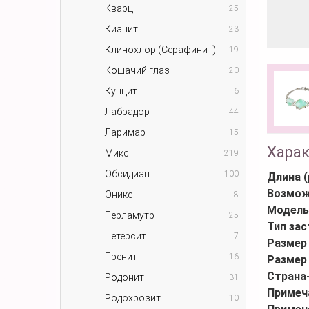
Кварц
25
Кианит
23
Клинохлор (Серафинит)
19
Кошачий глаз
20
Кунцит
6
Лабрадор
44
Ларимар
15
Хара
Микс
219
Обсидиан
100
Длина (
Возмож
Оникс
8
Модель
Перламутр
25
Тип за
Петерсит
7
Размер
Пренит
16
Размер
Страна
Родонит
31
Примеч
Родохрозит
10