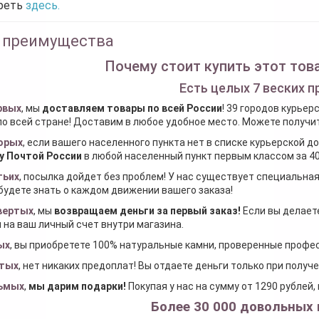
реть
здесь.
 преимущества
Почему стоит купить этот това
Есть целых 7 веских п
рвых
, мы
доставляем товары по всей России
! 39 городов курьер
по всей стране! Доставим в любое удобное место. Можете получить
орых
, если вашего населенного пункта нет в списке курьерской 
у Почтой России
в любой населенный пункт первым классом за 40
тьих
, посылка дойдет без проблем! У нас существует специальна
будете знать о каждом движении вашего заказа!
вертых
, мы
возвращаем деньги за первый заказ
!
Если вы делаете
 на ваш личный счет внутри магазина.
ых
, вы приобретете 100% натуральные камни, проверенные проф
тых
, нет никаких предоплат! Вы отдаете деньги только при получ
ьмых
,
мы дарим подарки
!
Покупая у нас на сумму от 1290 рублей
Более 30 000 довольных 