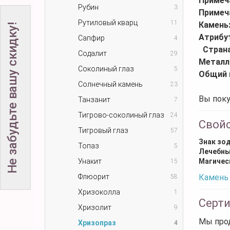
Примеч
Рубин
3
Примеч
Рутиловый кварц
11
Камень
Не забудьте вашу скидку!
Атрибу
Сапфир
4
Стран
Содалит
29
Металл
Соколиный глаз
5
Общий 
Солнечный камень
23
Вы поку
Танзанит
7
Тигрово-соколиный глаз
24
Свой
Тигровый глаз
57
Знак зо
Топаз
5
Лечебны
Унакит
Магичес
15
Флюорит
Камень 
58
Хризоколла
1
Серт
Хризолит
9
Мы прод
Хризопраз
4