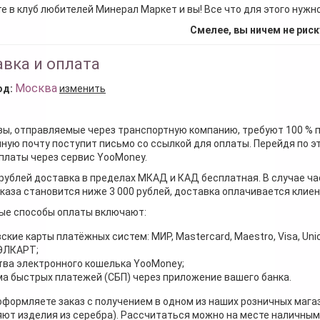
е в клуб любителей Минерал Маркет и вы! Все что для этого нужн
Смелее, вы ничем не риск
вка и оплата
Москва
од:
изменить
зы, отправляемые через транспортную компанию, требуют 100 % 
ную почту поступит письмо со ссылкой для оплаты. Перейдя по э
платы через сервис YooMoney.
 рублей доставка в пределах МКАД и КАД бесплатная. В случае ча
каза становится ниже 3 000 рублей, доставка оплачивается клие
ые способы оплаты включают:
ские карты платёжных систем: МИР, Mastercard, Maestro, Visa, Unio
 ЭЛКАРТ;
ва электронного кошелька YooMoney;
а быстрых платежей (СБП) через приложение вашего банка.
оформляете заказ с получением в одном из наших розничных мага
ют изделия из серебра). Рассчитаться можно на месте наличными