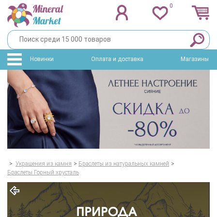
0
Новинки
Оплата и доставка
Магазины
>
Украшения из камня
>
Браслеты из натуральных камней
>
Браслеты Горный хрусталь