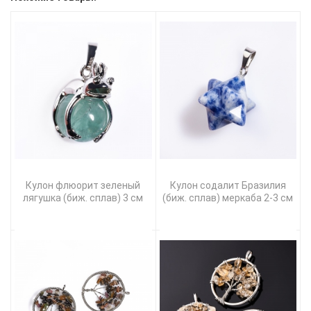
Кулон флюорит зеленый
Кулон содалит Бразилия
лягушка (биж. сплав) 3 см
(биж. сплав) меркаба 2-3 см