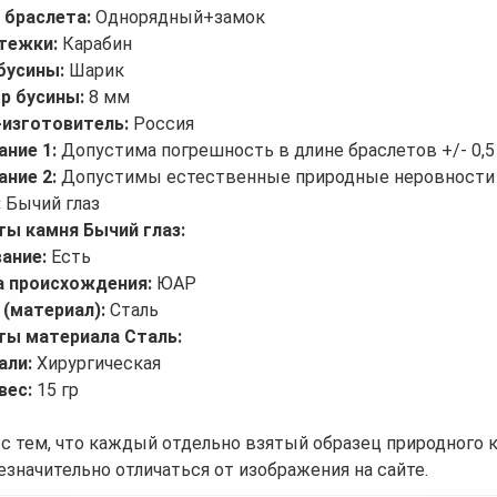
 браслета:
Однорядный+замок
стежки:
Карабин
бусины:
Шарик
р бусины:
8 мм
-изготовитель:
Россия
ание 1:
Допустима погрешность в длине браслетов +/- 0,5
ание 2:
Допустимы естественные природные неровности 
:
Бычий глаз
ты камня Бычий глаз:
вание:
Есть
а происхождения:
ЮАР
 (материал):
Сталь
ты материала Сталь:
али:
Хирургическая
вес:
15 гр
 с тем, что каждый отдельно взятый образец природного 
езначительно отличаться от изображения на сайте.