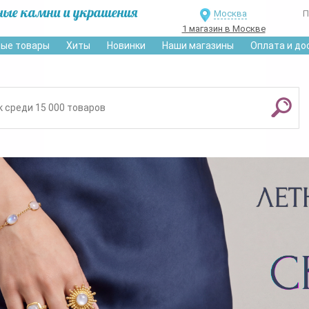
ные камни и украшения
Москва
П
1 магазин в Москве
ые товары
Хиты
Новинки
Наши магазины
Оплата и до