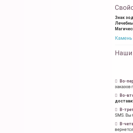
Свой
Знак зо
Лечебны
Магичес
Камень 
Наши
Во-пе
заказов 
Во-вт
доставк
В-тре
SMS. Вы 
В-чет
вернется