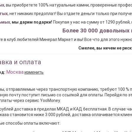
ых
, вы приобретете 100% натуральные камни, проверенные проф
тых
, нет никаких предоплат! Вы отдаете деньги только при получ
ьмых
,
мы дарим подарки
!
Покупая у нас на сумму от 1290 рублей
Более 30 000 довольных 
е в клуб любителей Минерал Маркет и вы! Все что для этого нужн
Смелее, вы ничем не риск
вка и оплата
Москва
од:
изменить
зы, отправляемые через транспортную компанию, требуют 100 % 
ную почту поступит письмо со ссылкой для оплаты. Перейдя по э
платы через сервис YooMoney.
 рублей доставка в пределах МКАД и КАД бесплатная. В случае ча
каза становится ниже 3 000 рублей, доставка оплачивается клие
ые способы оплаты включают: