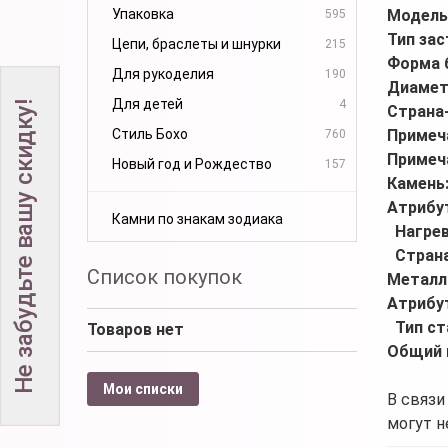
Упаковка
Модель
595
Тип за
Цепи, браслеты и шнурки
215
Форма 
Для рукоделия
190
Диамет
Для детей
4
Не забудьте вашу скидку!
Страна
Стиль Бохо
Примеч
760
Примеч
Новый год и Рождество
157
Камень
Атрибу
Камни по знакам зодиака
Нагре
Стран
Список покупок
Металл
Атрибу
Тип ст
Товаров нет
Общий 
Мои списки
В связи
могут н