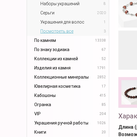
Наборы украшений
8
Серьги
2020
Украшения для волос
1
Посмотреть все
3
По камням
13338
По знаку зодиака
67
Коллекции из камней
52
Изделия из камня
1791
Коллекционные минералы
2852
Ювелирная косметика
17
Кабошоны
415
Огранка
85
VIP
204
Хара
Украшения ручной работы
1026
Длина (
Книги
20
Возмож