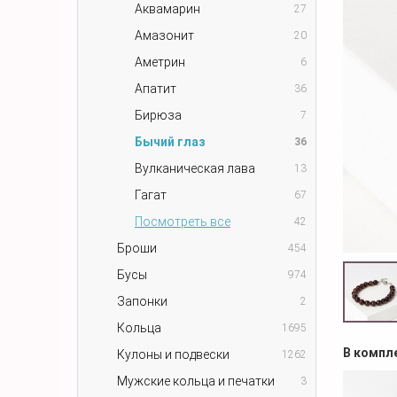
Аквамарин
27
Амазонит
20
Аметрин
6
Апатит
36
Бирюза
7
Бычий глаз
36
Вулканическая лава
13
Гагат
67
Посмотреть все
42
Броши
454
Бусы
974
Запонки
2
Кольца
1695
В компл
Кулоны и подвески
1262
Мужские кольца и печатки
3