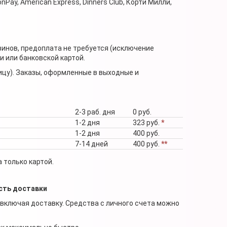
nPay, American Express, Dinners Club, Корти Милли,
зинов, предоплата не требуется (исключение
 или банковской картой.
ицу). Заказы, оформленные в выходные и
2-3 раб. дня
0 руб.
1-2 дня
323 руб.
*
1-2 дня
400 руб.
7-14 дней
400 руб.
**
 только картой.
сть доставки
 включая доставку. Средства с личного счета можно