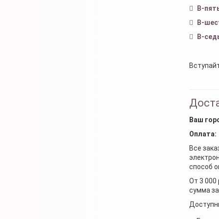
В-пят
В-шес
В-сед
Вступайт
Доста
Ваш гор
Оплата:
Все зака
электрон
способ о
От 3 000
сумма за
Доступн