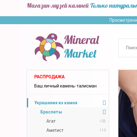
Магазин-музей камней
Только натураль
Просмотренн
РАСПРОДАЖА
Ваш личный камень-талисман
Украшения из камня
Браслеты
Агат
105
Аметист
110