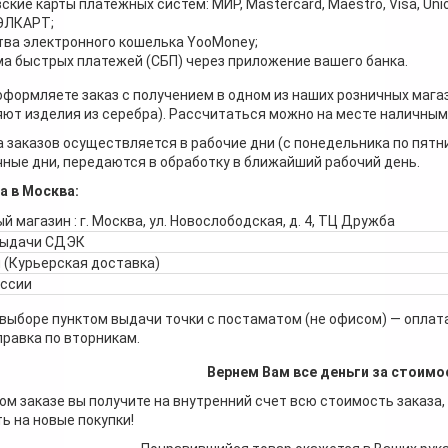
ские карты платёжных систем: МИР, Mastercard, Maestro, Visa, Unio
 ЭЛКАРТ;
ва электронного кошелька YooMoney;
а быстрых платежей (СБП) через приложение вашего банка.
оформляете заказ с получением в одном из наших розничных мага
ют изделия из серебра). Рассчитаться можно на месте наличными
 заказов осуществляется в рабочие дни (с понедельника по пятн
ные дни, передаются в обработку в ближайший рабочий день.
а в Москва:
й магазин : г. Москва, ул. Новослободская, д. 4, ТЦ Дружба
выдачи СДЭК
 (Курьерская доставка)
оссии
 выборе пунктом выдачи точки с постаматом (не офисом) — оплата
правка по вторникам.
Вернем Вам все деньги за стоимо
ом заказе вы получите на внутренний счет всю стоимость заказа,
ь на новые покупки!