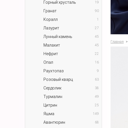
Горный хрусталь
19
Гранат
90
Коралл
1
Лазурит
27
Лунный камень
45
Главная
>
Малахит
45
Нефрит
22
Опал
16
Раухтопаз
9
Розовый кварц
63
Сердолик
38
Турмалин
49
Цитрин
25
Яшма
149
Авантюрин
68