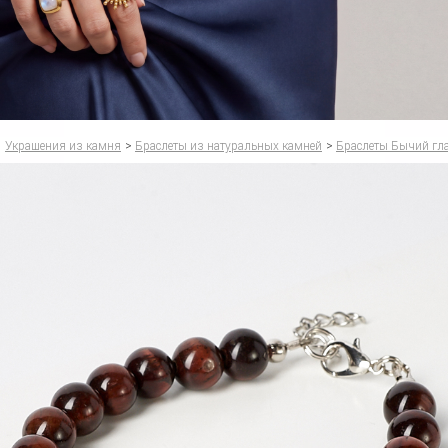
Украшения из камня
>
Браслеты из натуральных камней
>
Браслеты Бычий гл