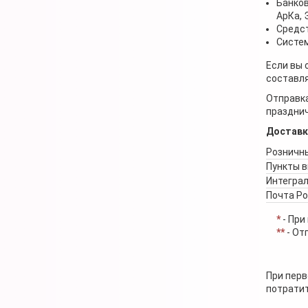
Банков
АрКа,
Средст
Систем
Если вы 
составля
Отправка
празднич
Доставк
Розничны
Пункты 
Интеграл
Почта Р
*
- При
**
- От
При перв
потратит