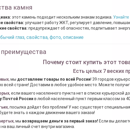
ства камня
диака:
этот камень подходит нескольким знакам зодиака.
Узнайте
е свойства:
улучшает работу ЖКТ, регулирует давление, повыша
кие свойства:
предупреждает об опасностях, подпитывает энерги
бычий глаз, свойства, фото, описание
 преимущества
Почему стоит купить этот това
Есть целых 7 веских п
рвых
, мы
доставляем товары по всей России
! 39 городов курьер
по всей стране! Доставим в любое удобное место. Можете получить
орых
, если вашего населенного пункта нет в списке курьерской 
у Почтой России
в любой населенный пункт первым классом за 40
тьих
, посылка дойдет без проблем! У нас существует специальна
будете знать о каждом движении вашего заказа!
вертых
, мы
возвращаем деньги за первый заказ
!
Если вы делаете
 на ваш личный счет внутри магазина.