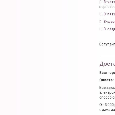
В-чет
вернется
В-пят
В-шес
В-сед
Вступайт
Доста
Ваш гор
Оплата:
Все зака
электрон
способ о
От 3 000
сумма за