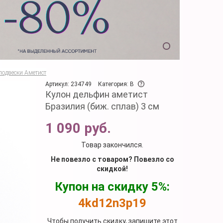
подвески Аметист
Артикул: 234749
Категория: B
Кулон дельфин аметист
Бразилия (биж. сплав) 3 см
1 090 руб.
Товар закончился.
Не повезло с товаром? Повезло со
скидкой!
Купон на скидку 5%:
4kd12n3p19
Чтобы получить скидку, запишите этот