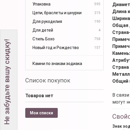
Упаковка
Диамет
595
Длина 
Цепи, браслеты и шнурки
215
Ширина
Для рукоделия
190
Общая 
Для детей
4
Страна
Стиль Бохо
Примеч
758
Не забудьте вашу скидку!
Примеч
Новый год и Рождество
157
Камень
Атрибу
Камни по знакам зодиака
Страна
Металл
Список покупок
Общий 
В связи
Товаров нет
могут н
Мои списки
Свой
Знак зо