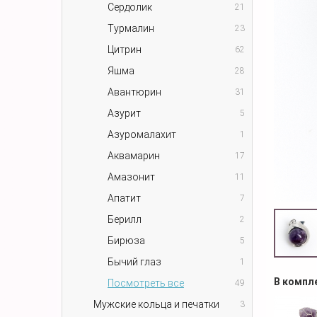
Сердолик
21
Турмалин
23
Цитрин
62
Яшма
28
Авантюрин
31
Азурит
5
Азуромалахит
1
Аквамарин
17
Амазонит
11
Апатит
7
Берилл
2
Бирюза
5
Бычий глаз
1
В компл
Посмотреть все
49
Мужские кольца и печатки
3