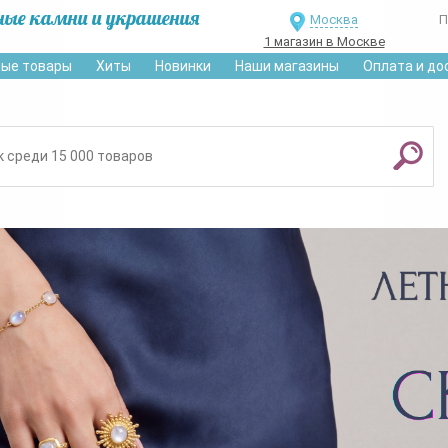
ные камни и украшения
Москва
П
1 магазин в Москве
ые товары
Хиты
Новинки
Наши магазины
Оплата и до