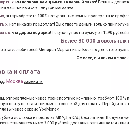
вертых
, мы
возвращаем деньги за первый заказ
!
Если вы делаете
 на ваш личный счет внутри магазина.
ых
, вы приобретете 100% натуральные камни, проверенные проф
тых
, нет никаких предоплат! Вы отдаете деньги только при получ
ьмых
,
мы дарим подарки
!
Покупая у нас на сумму от 1290 рублей
Более 30 000 довольных 
е в клуб любителей Минерал Маркет и вы! Все что для этого нужн
Смелее, вы ничем не риск
вка и оплата
Москва
од:
изменить
зы, отправляемые через транспортную компанию, требуют 100 % 
ную почту поступит письмо со ссылкой для оплаты. Перейдя по э
платы через сервис YooMoney.
 рублей доставка в пределах МКАД и КАД бесплатная. В случае ча
каза становится ниже 3 000 рублей, доставка оплачивается клие