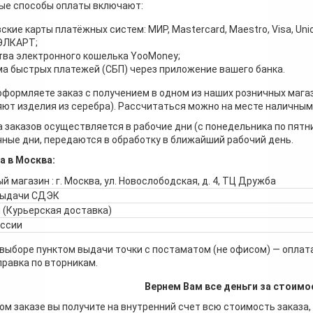
ые способы оплаты включают:
ские карты платёжных систем: МИР, Mastercard, Maestro, Visa, Unio
 ЭЛКАРТ;
ва электронного кошелька YooMoney;
а быстрых платежей (СБП) через приложение вашего банка.
оформляете заказ с получением в одном из наших розничных мага
ют изделия из серебра). Рассчитаться можно на месте наличными
 заказов осуществляется в рабочие дни (с понедельника по пятн
ные дни, передаются в обработку в ближайший рабочий день.
а в Москва:
й магазин : г. Москва, ул. Новослободская, д. 4, ТЦ Дружба
выдачи СДЭК
 (Курьерская доставка)
оссии
 выборе пунктом выдачи точки с постаматом (не офисом) — оплата
правка по вторникам.
Вернем Вам все деньги за стоимо
ом заказе вы получите на внутренний счет всю стоимость заказа,