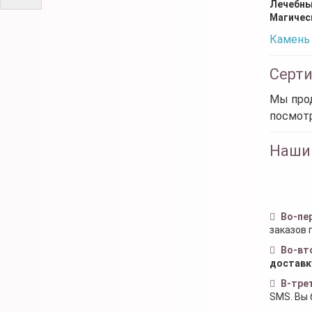
Лечебны
Магичес
Камень 
Серт
Мы прод
посмот
Наши
Во-пе
заказов 
Во-вт
доставк
В-тре
SMS. Вы 