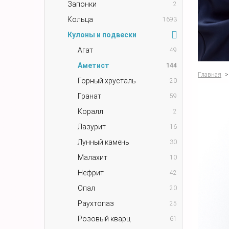
Запонки
2
Кольца
1693
Кулоны и подвески
Агат
49
Аметист
144
Главная
>
Горный хрусталь
20
Гранат
59
Коралл
2
Лазурит
16
Лунный камень
30
Малахит
10
Нефрит
42
Опал
20
Раухтопаз
25
Розовый кварц
61