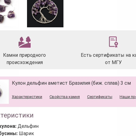
Камни природного
Есть сертификаты на к
происхождения
от МГУ
Кулон дельфин аметист Бразилия (биж. сплав) 3 см
Характеристики
Свойства камня
Сертификаты
Наши пр
ктеристики
кулона:
Дельфин
бусины:
Шарик