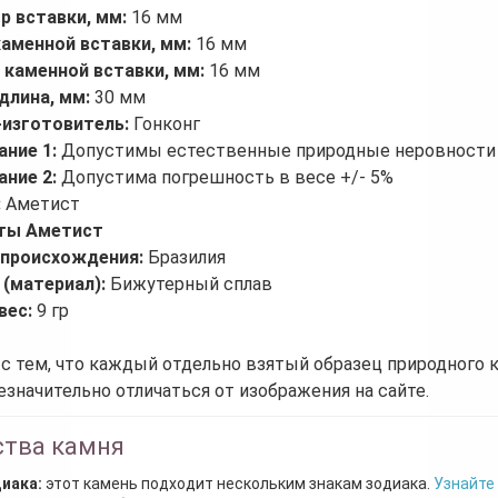
р вставки, мм:
16 мм
каменной вставки, мм:
16 мм
 каменной вставки, мм:
16 мм
длина, мм:
30 мм
-изготовитель:
Гонконг
ание 1:
Допустимы естественные природные неровности 
ание 2:
Допустима погрешность в весе +/- 5%
:
Аметист
ты Аметист
 происхождения:
Бразилия
 (материал):
Бижутерный сплав
вес:
9 гр
 с тем, что каждый отдельно взятый образец природного 
езначительно отличаться от изображения на сайте.
ства камня
диака:
этот камень подходит нескольким знакам зодиака.
Узнайте