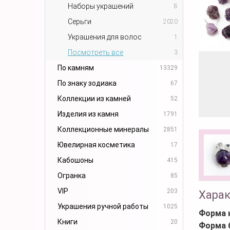
Наборы украшений
8
Серьги
2020
Украшения для волос
1
Посмотреть все
3
По камням
13329
По знаку зодиака
67
Коллекции из камней
52
Изделия из камня
1791
Коллекционные минералы
2851
Ювелирная косметика
17
Кабошоны
415
Огранка
85
VIP
203
Хара
Украшения ручной работы
1025
Форма 
Книги
20
Форма 