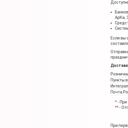
Доступн
Банков
АрКа,
Средст
Систем
Если вы 
составля
Отправка
празднич
Доставк
Розничны
Пункты 
Интеграл
Почта Р
*
- При
**
- От
При перв