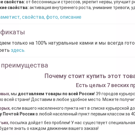
е свойства:
от бессонницы и стрессов, укрепит нервы, улучшит р
кие свойства:
активация внутреннего роста, унимание тревоги, у
аметист, свойства, фото, описание
ификаты
аем только на 100% натуральные камни и мы всегда гот
реть
здесь.
 преимущества
Почему стоит купить этот това
Есть целых 7 веских п
рвых
, мы
доставляем товары по всей России
! 39 городов курьер
по всей стране! Доставим в любое удобное место. Можете получить
орых
, если вашего населенного пункта нет в списке курьерской 
у Почтой России
в любой населенный пункт первым классом за 40
тьих
, посылка дойдет без проблем! У нас существует специальна
будете знать о каждом движении вашего заказа!