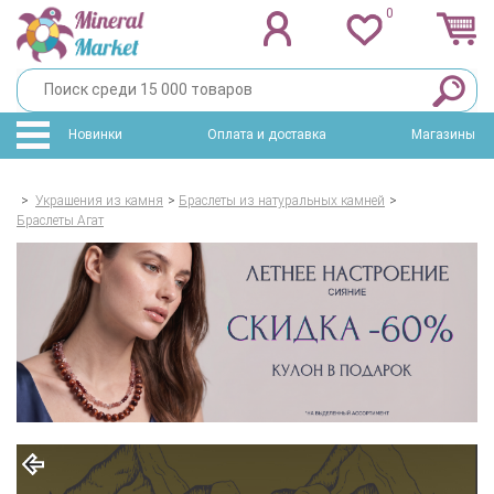
0
Новинки
Оплата и доставка
Магазины
>
Украшения из камня
>
Браслеты из натуральных камней
>
Браслеты Агат