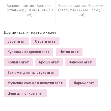
Браслет аметист Бразилия
Браслет аметист Бразилия
(сталь хир.) 10 мм 16 см (+3
(сталь хир.) 12 мм 17 см (+3
см)
см)
Другие изделия из этого камня:
Бусы агат
Серьги агат
Кулоны и подвески агат
Четки агат
Кольца агат
Броши агат
Запонки агат
Зажимы для галстука агат
Мужские кольца и печатки агат
Шармы агат
Цепь для очков агат