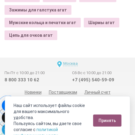
Зажимы для галстука агат
Мужские кольца и печатки агат
Шармы агат
Цепь для очков агат
Москва
Пн-Пт с 10:00 до 21:00
Сб-Вс с 10:00 до 21:00
8 800 333 10 62
+7 (495) 540-59-09
Новинки
Поставщикам
Личный счет
Договор-оферта
О нас
Наши магазины
Наш сайт использует файлы cookie
Отзывы покупателей
Сертификаты
Статьи
для вашего максимального
удобства.
Обратная связь
Видео о камнях
СОУТ
Телеграм
Принять
Пользуясь сайтом, вы даете свое
Max
ВКонтакте
согласие с
политикой