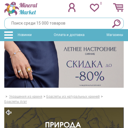
0
Новинки
Оплата и доставка
Магазины
>
Украшения из камня
>
Браслеты из натуральных камней
>
Браслеты Агат