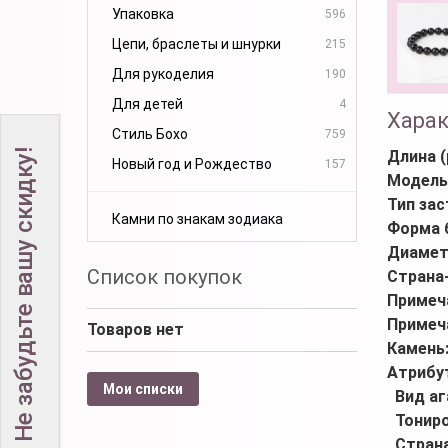
Упаковка
596
Цепи, браслеты и шнурки
215
Для рукоделия
190
Для детей
4
Хара
Стиль Бохо
759
Не забудьте вашу скидку!
Длина (
Новый год и Рождество
157
Модель
Тип за
Камни по знакам зодиака
Форма 
Диамет
Список покупок
Страна
Примеч
Примеч
Товаров нет
Камень
Атрибу
Мои списки
Вид аг
Тонир
Стран