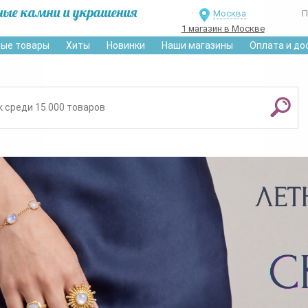
ные камни и украшения
Москва
П
1 магазин в Москве
ые товары
Хиты
Новинки
Наши магазины
Оплата и до