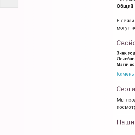
Общий 
В связи
могут н
Свой
Знак зо
Лечебны
Магичес
Камень 
Серт
Мы прод
посмот
Наши