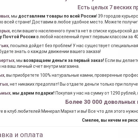
Есть целых 7 веских п
рвых
, мы
доставляем товары по всей России
! 39 городов курьер
по всей стране! Доставим в любое удобное место. Можете получить
орых
, если вашего населенного пункта нет в списке курьерской 
у Почтой России
в любой населенный пункт первым классом за 40
тьих
, посылка дойдет без проблем! У нас существует специальна
будете знать о каждом движении вашего заказа!
вертых
, мы
возвращаем деньги за первый заказ
!
Если вы делаете
 на ваш личный счет внутри магазина.
ых
, вы приобретете 100% натуральные камни, проверенные проф
тых
, нет никаких предоплат! Вы отдаете деньги только при получ
ьмых
,
мы дарим подарки
!
Покупая у нас на сумму от 1290 рублей
Более 30 000 довольных 
е в клуб любителей Минерал Маркет и вы! Все что для этого нужн
Смелее, вы ничем не риск
вка и оплата