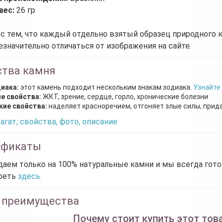
вес:
26 гр
 с тем, что каждый отдельно взятый образец природного 
езначительно отличаться от изображения на сайте.
ства камня
диака:
этот камень подходит нескольким знакам зодиака.
Узнайте
е свойства:
ЖКТ, зрение, сердце, горло, хронические болезни
кие свойства:
наделяет красноречием, отгоняет злые силы, прид
агат, свойства, фото, описание
ификаты
аем только на 100% натуральные камни и мы всегда гот
реть
здесь.
 преимущества
Почему стоит купить этот това