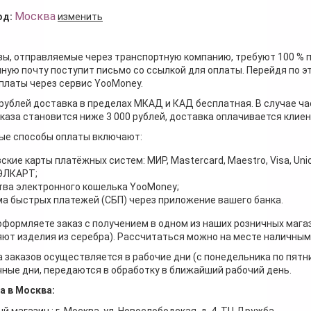
Москва
од:
изменить
зы, отправляемые через транспортную компанию, требуют 100 % 
ную почту поступит письмо со ссылкой для оплаты. Перейдя по э
платы через сервис YooMoney.
 рублей доставка в пределах МКАД и КАД бесплатная. В случае ча
каза становится ниже 3 000 рублей, доставка оплачивается клие
ые способы оплаты включают:
ские карты платёжных систем: МИР, Mastercard, Maestro, Visa, Unio
 ЭЛКАРТ;
ва электронного кошелька YooMoney;
а быстрых платежей (СБП) через приложение вашего банка.
оформляете заказ с получением в одном из наших розничных мага
ют изделия из серебра). Рассчитаться можно на месте наличными
 заказов осуществляется в рабочие дни (с понедельника по пятн
ные дни, передаются в обработку в ближайший рабочий день.
а в Москва:
й магазин : г. Москва, ул. Новослободская, д. 4, ТЦ Дружба