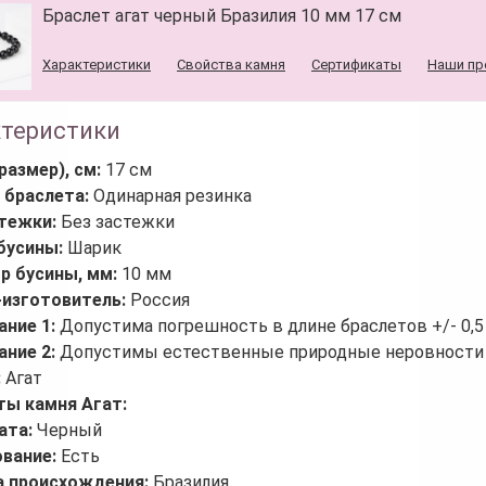
Браслет агат черный Бразилия 10 мм 17 см
Характеристики
Свойства камня
Сертификаты
Наши пр
ктеристики
размер), см:
17 см
 браслета:
Одинарная резинка
стежки:
Без застежки
бусины:
Шарик
р бусины, мм:
10 мм
-изготовитель:
Россия
ание 1:
Допустима погрешность в длине браслетов +/- 0,5
ание 2:
Допустимы естественные природные неровности 
:
Агат
ты камня Агат:
ата:
Черный
ование:
Есть
а происхождения:
Бразилия