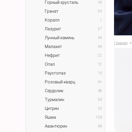
Горный хрусталь
18
Гранат
93
Коралл
1
Лазурит
27
Лунный камень
45
Главная
>
Малахит
46
Нефрит
22
Опал
12
Раухтопаз
10
Розовый кварц
61
Сердолик
38
Турмалин
50
Цитрин
25
Яшма
150
Авантюрин
66