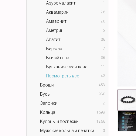
Азуромалахит
1
Аквамарин
26
Амазонит
20
Аметрин
5
Апатит
36
Бирюза
7
Бычий глаз
36
Вулканическая лава
11
Посмотреть все
43
Броши
458
Бусы
980
Запонки
2
Кольца
1698
Кулоны и подвески
1266
Мужские кольца и печатки
3