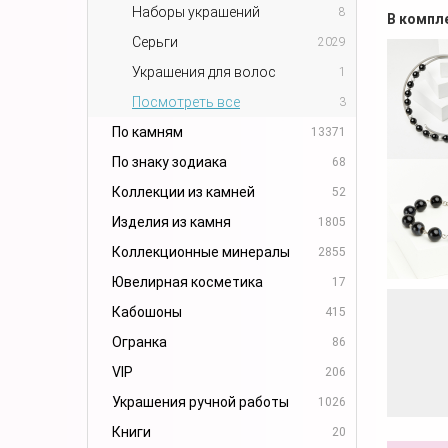
Наборы украшений
8
В компл
Серьги
2029
Украшения для волос
1
Посмотреть все
3
По камням
13371
По знаку зодиака
68
Коллекции из камней
52
Изделия из камня
1805
Коллекционные минералы
2855
Ювелирная косметика
17
Кабошоны
415
Огранка
86
VIP
206
Украшения ручной работы
1026
Книги
20