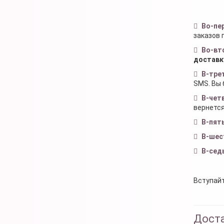
Во-пе
заказов 
Во-вт
доставк
В-тре
SMS. Вы 
В-чет
вернется
В-пят
В-шес
В-сед
Вступайт
Доста