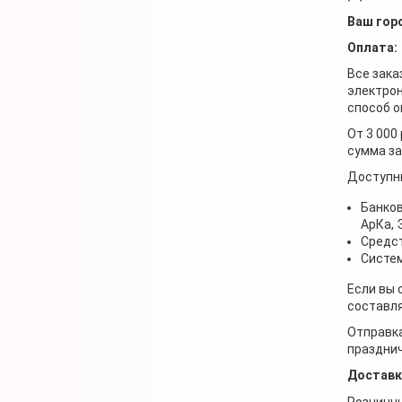
Ваш гор
Оплата:
Все зака
электрон
способ о
От 3 000
сумма за
Доступн
Банков
АрКа,
Средст
Систем
Если вы 
составля
Отправка
празднич
Доставк
Розничны