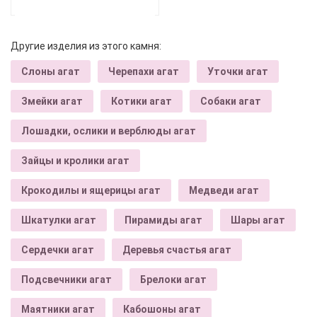
Другие изделия из этого камня:
Слоны агат
Черепахи агат
Уточки агат
Змейки агат
Котики агат
Собаки агат
Лошадки, ослики и верблюды агат
Зайцы и кролики агат
Крокодилы и ящерицы агат
Медведи агат
Шкатулки агат
Пирамиды агат
Шары агат
Сердечки агат
Деревья счастья агат
Подсвечники агат
Брелоки агат
Маятники агат
Кабошоны агат