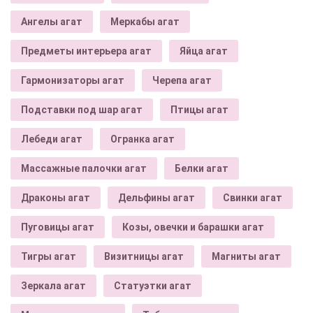
Ангелы агат
Меркабы агат
Предметы интерьера агат
Яйца агат
Гармонизаторы агат
Черепа агат
Подставки под шар агат
Птицы агат
Лебеди агат
Огранка агат
Массажные палочки агат
Белки агат
Драконы агат
Дельфины агат
Свинки агат
Пуговицы агат
Козы, овечки и барашки агат
Тигры агат
Визитницы агат
Магниты агат
Зеркала агат
Статуэтки агат