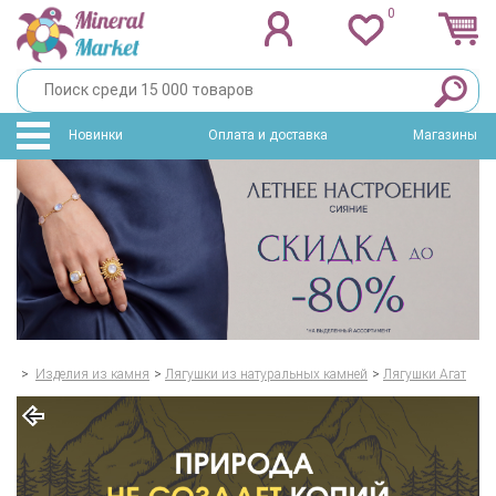
0
Новинки
Оплата и доставка
Магазины
>
Изделия из камня
>
Лягушки из натуральных камней
>
Лягушки Агат