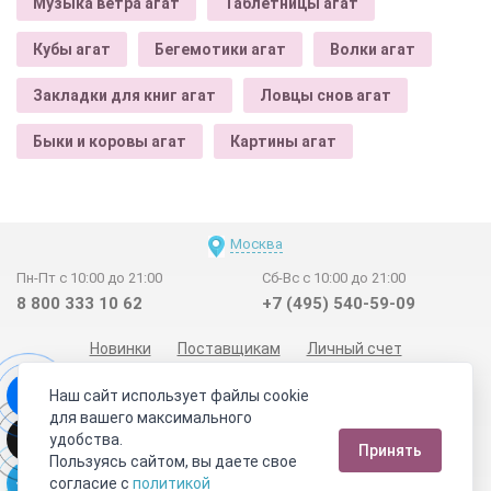
Музыка ветра агат
Таблетницы агат
Кубы агат
Бегемотики агат
Волки агат
Закладки для книг агат
Ловцы снов агат
Быки и коровы агат
Картины агат
Москва
Пн-Пт с 10:00 до 21:00
Сб-Вс с 10:00 до 21:00
8 800 333 10 62
+7 (495) 540-59-09
Новинки
Поставщикам
Личный счет
Договор-оферта
О нас
Наши магазины
Наш сайт использует файлы cookie
Отзывы покупателей
Сертификаты
Статьи
для вашего максимального
удобства.
Обратная связь
Видео о камнях
СОУТ
Телеграм
Принять
Пользуясь сайтом, вы даете свое
Max
ВКонтакте
согласие с
политикой