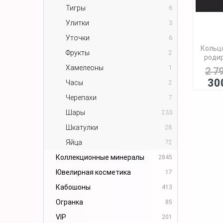
Тигры
6
Улитки
3
Уточки
6
Кольцо
Фрукты
2
родир
Хамелеоны
1
2 7
30
Часы
2
Черепахи
7
Шары
233
Шкатулки
28
Яйца
72
Коллекционные минералы
2845
Ювелирная косметика
17
Кабошоны
413
Огранка
85
VIP
201