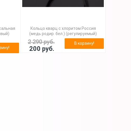
сальная
Кольцо кварц с хлоритом Россия
евый)
(медь родир. бел.) (регулируемый)
2 290 руб.
В корзину!
200 руб.
зину!