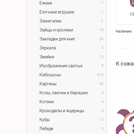
Ежики
1
Елочные игрушки
1
Зажигалки
2
Зайцы и кролики
19
Наличие:
Закладки для книг
34
Зеркала
5
Змейки
13
К сожа
Изображения святых
9
Кабошоны
413
Картины
28
Козы, овечки и барашки
3
Котики
6
Крокодилы и ящерицы
6
Кубы
13
Лебеди
3