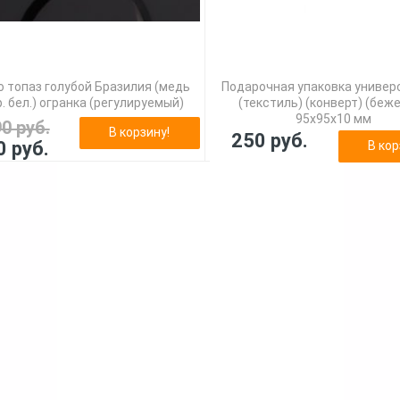
 топаз голубой Бразилия (медь
Подарочная упаковка универ
. бел.) огранка (регулируемый)
(текстиль) (конверт) (беж
95х95х10 мм
90 руб.
В корзину!
250 руб.
0 руб.
В кор