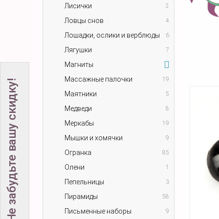
Лисички
2
Ловцы снов
4
Лошадки, ослики и верблюды
6
Лягушки
7
Магниты
Массажные палочки
19
Не забудьте вашу скидку!
Маятники
5
Медведи
8
Меркабы
19
Мышки и хомячки
9
Огранка
85
Олени
1
Пепельницы
3
Пирамиды
58
Письменные наборы
9