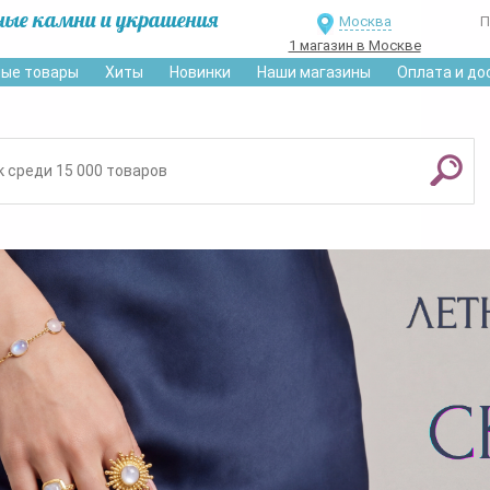
ные камни и украшения
Москва
П
1 магазин в Москве
ые товары
Хиты
Новинки
Наши магазины
Оплата и до