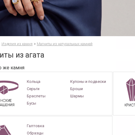
Изделия из камня
>
Магниты из натуральных камней
иты из агата
о же камня
Кольца
Кулоны и подвески
Серьги
Броши
Браслеты
Шармы
Бусы
Галтовка
Образцы