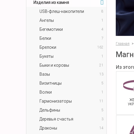
Изделия из камня
USB-флеш-накопители
8
Ангелы
1
Бегемотики
4
Белки
7
Главная
>
Брелоки
162
Магн
Букеты
1
Быки и коровы
21
Из этог
Вазы
13
Визитницы
5
Волки
1
Гармонизаторы
11
Дельфины
5
Деревья счастья
3
Драконы
14