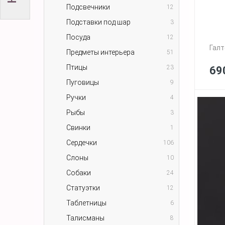
Подсвечники
12
Подставки под шар
3
Посуда
12
Галт
Предметы интерьера
51
Птицы
23
69
Пуговицы
9
Ручки
4
Рыбы
3
Свинки
1
Сердечки
106
Слоны
10
Собаки
24
Статуэтки
12
Таблетницы
6
Талисманы
8