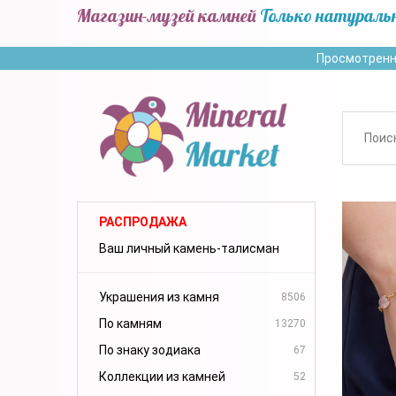
Магазин-музей камней
Только натураль
Просмотренн
РАСПРОДАЖА
Ваш личный камень-талисман
Украшения из камня
8506
По камням
13270
По знаку зодиака
67
Коллекции из камней
52