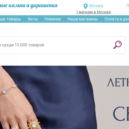
ные камни и украшения
Москва
П
1 магазин в Москве
ые товары
Хиты
Новинки
Наши магазины
Оплата и до