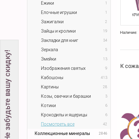
Ежики
1
Елочные игрушки
1
Зажигалки
2
Зайцы и кролики
19
Наличие:
Закладки для книг
34
Зеркала
5
Не забудьте вашу скидку!
Змейки
13
К сожа
Изображения святых
9
Кабошоны
413
Картины
28
Козы, овечки и барашки
3
Котики
6
Крокодилы и ящерицы
6
Посмотреть все
42
Коллекционные минералы
2846