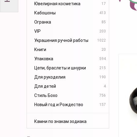
Ювелирная косметика
17
Кабошоны
413
Огранка
85
VIP
203
Украшения ручной работы
1022
Книги
20
Упаковка
594
Цепи, браслеты и шнурки
215
Для рукоделия
190
Для детей
4
Стиль Бохо
756
Новый год и Рождество
157
Камни по знакам зодиака