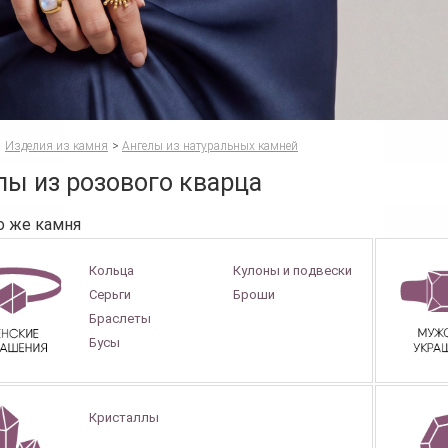
Изделия из камня
>
Ангелы из натуральных камней
лы из розового кварца
о же камня
Кольца
Кулоны и подвески
Серьги
Броши
Браслеты
Бусы
Кристаллы