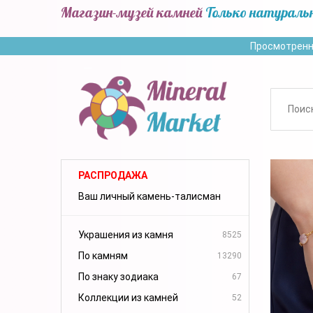
Магазин-музей камней
Только натураль
Просмотренн
РАСПРОДАЖА
Ваш личный камень-талисман
Украшения из камня
8525
По камням
13290
По знаку зодиака
67
Коллекции из камней
52