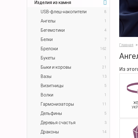
Изделия из камня
USB-флеш-накопители
8
Ангелы
1
Бегемотики
4
Белки
7
Главная
>
Брелоки
162
Анге
Букеты
1
Быки и коровы
21
Из этог
Вазы
13
Визитницы
5
Волки
1
Гармонизаторы
11
Дельфины
5
Деревья счастья
3
Драконы
14