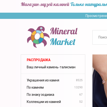
Магазин-музей камней
Только натураль
Просмотренн
РАСПРОДАЖА
Ваш личный камень-талисман
Украшения из камня
8525
По камням
13290
По знаку зодиака
67
Коллекции из камней
52