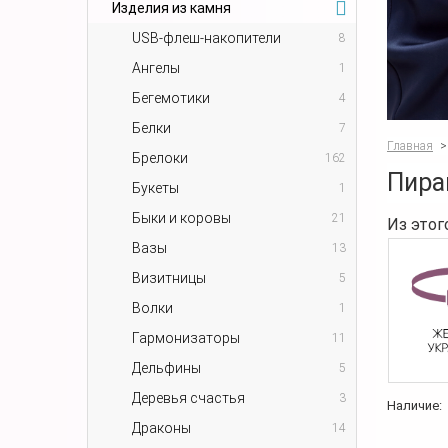
Изделия из камня
USB-флеш-накопители
8
Ангелы
1
Бегемотики
4
Белки
7
Главная
>
Брелоки
162
Пира
Букеты
1
Быки и коровы
21
Из этог
Вазы
13
Визитницы
5
Волки
1
Гармонизаторы
11
Дельфины
5
Деревья счастья
3
Наличие:
Драконы
14