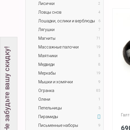
Лисички
2
Ловцы снов
4
Лошадки, ослики и верблюды
6
Лягушки
7
Магниты
71
Массажные палочки
19
Не забудьте вашу скидку!
Маятники
5
Медведи
8
Меркабы
19
Мышки и хомячки
9
Огранка
85
Олени
1
Пепельницы
3
Галт
Пирамиды
Письменные наборы
9
69