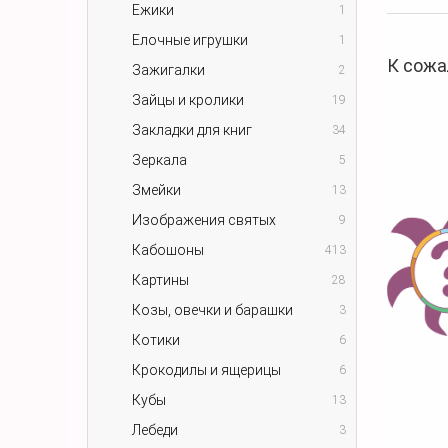
Ежики
1
Елочные игрушки
1
К сожа
Зажигалки
2
Зайцы и кролики
19
Закладки для книг
34
Зеркала
5
Змейки
13
Изображения святых
9
Кабошоны
413
Картины
28
Козы, овечки и барашки
3
Котики
6
Крокодилы и ящерицы
6
Кубы
13
Лебеди
3