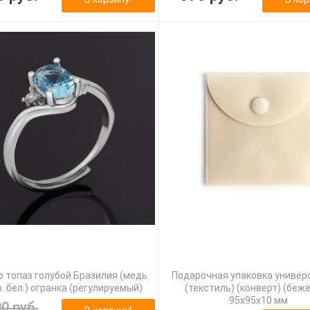
 топаз голубой Бразилия (медь
Подарочная упаковка универ
. бел.) огранка (регулируемый)
(текстиль) (конверт) (беж
95х95х10 мм
90 руб.