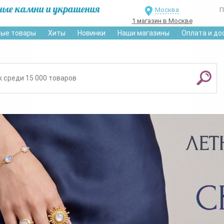
ные камни и украшения
Москва
П
1 магазин в Москве
ые товары
Хиты
Новинки
Наши магазины
Оплата и до