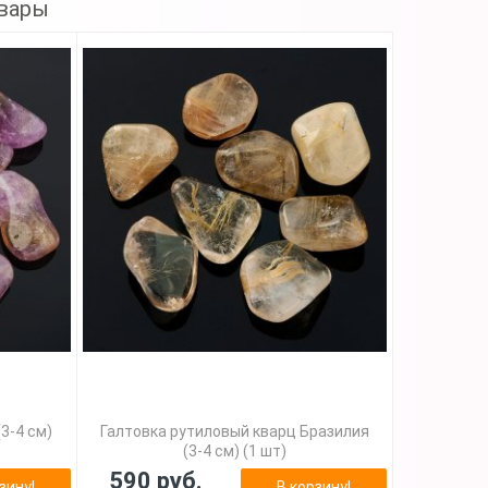
вары
3-4 см)
Галтовка рутиловый кварц Бразилия
(3-4 см) (1 шт)
590 руб.
зину!
В корзину!