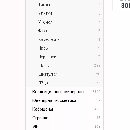
30
Тигры
6
Улитки
3
Уточки
6
Фрукты
2
Хамелеоны
1
Часы
2
Черепахи
7
Шары
233
Шкатулки
28
Яйца
72
Коллекционные минералы
2846
Ювелирная косметика
17
Кабошоны
413
Огранка
85
VIP
203