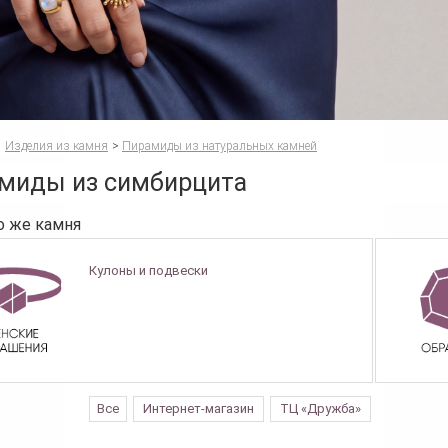
Изделия из камня
>
Пирамиды из натуральных камней
миды из симбирцита
о же камня
Кулоны и подвески
Все
Интернет-магазин
ТЦ «Дружба»