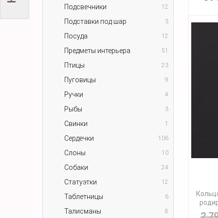
Подсвечники
12
Подставки под шар
3
Посуда
12
Предметы интерьера
51
Птицы
23
Пуговицы
9
Ручки
4
Рыбы
3
Свинки
1
Сердечки
106
Слоны
10
Собаки
24
Статуэтки
12
Кольцо
Таблетницы
6
родир
Талисманы
8
2 7