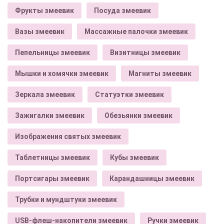
Фрукты змеевик
Посуда змеевик
Вазы змеевик
Массажные палочки змеевик
Пепельницы змеевик
Визитницы змеевик
Мышки и хомячки змеевик
Магниты змеевик
Зеркала змеевик
Статуэтки змеевик
Зажигалки змеевик
Обезьянки змеевик
Изображения святых змеевик
Таблетницы змеевик
Кубы змеевик
Портсигары змеевик
Карандашницы змеевик
Трубки и мундштуки змеевик
USB-флеш-накопители змеевик
Ручки змеевик