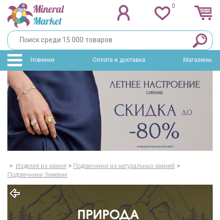
0
Новинки
Оплата и доставка
Магазины
>
Изделия из камня
>
Подсвечники из натуральных камней
>
Подсвечники Змеевик