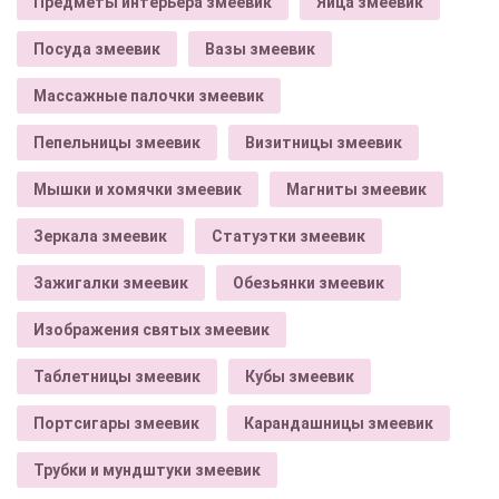
Предметы интерьера змеевик
Яйца змеевик
Посуда змеевик
Вазы змеевик
Массажные палочки змеевик
Пепельницы змеевик
Визитницы змеевик
Мышки и хомячки змеевик
Магниты змеевик
Зеркала змеевик
Статуэтки змеевик
Зажигалки змеевик
Обезьянки змеевик
Изображения святых змеевик
Таблетницы змеевик
Кубы змеевик
Портсигары змеевик
Карандашницы змеевик
Трубки и мундштуки змеевик