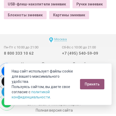
USB-флеш-накопители змеевик
Ручки змеевик
Блокноты змеевик
Картины змеевик
Москва
Пн-Пт с 10:00 до 21:00
Сб-Вс с 10:00 до 21:00
8 800 333 10 62
+7 (495) 540-59-09
Новинки
Поставщикам
Личный счет
Наш сайт использует файлы cookie
Договор-оферта
О нас
Наши магазины
для вашего максимального
Отзывы покупателей
Сертификаты
Статьи
удобства.
Принять
Обратная связь
Видео о камнях
СОУТ
Телеграм
Пользуясь сайтом, вы даете свое
согласие с
политикой
Max
ВКонтакте
конфиденциальности
.
2011 - 2026
©
Минерал Маркет
Полная версия сайта