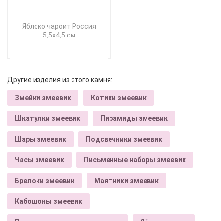
Яблоко чароит Россия
5,5х4,5 см
Другие изделия из этого камня:
Змейки змеевик
Котики змеевик
Шкатулки змеевик
Пирамиды змеевик
Шары змеевик
Подсвечники змеевик
Часы змеевик
Письменные наборы змеевик
Брелоки змеевик
Маятники змеевик
Кабошоны змеевик