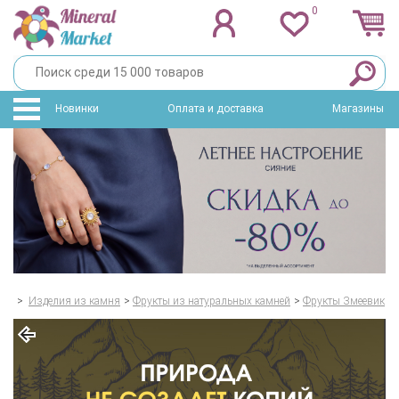
0
Новинки
Оплата и доставка
Магазины
>
Изделия из камня
>
Фрукты из натуральных камней
>
Фрукты Змеевик