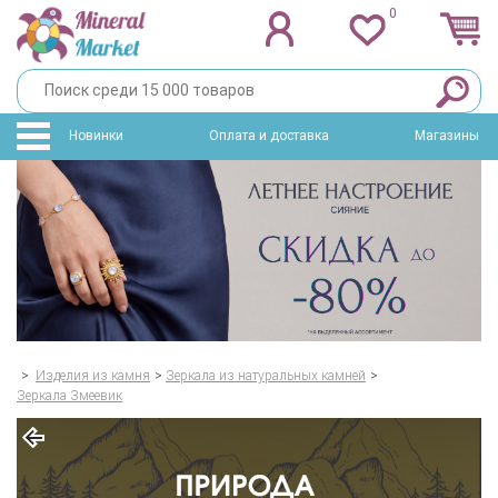
0
Новинки
Оплата и доставка
Магазины
>
Изделия из камня
>
Зеркала из натуральных камней
>
Зеркала Змеевик