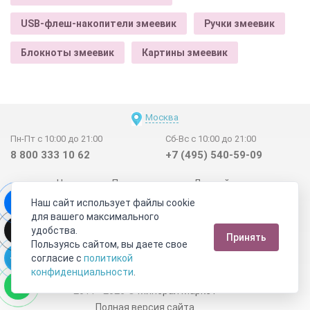
USB-флеш-накопители змеевик
Ручки змеевик
Блокноты змеевик
Картины змеевик
Москва
Пн-Пт с 10:00 до 21:00
Сб-Вс с 10:00 до 21:00
8 800 333 10 62
+7 (495) 540-59-09
Новинки
Поставщикам
Личный счет
Наш сайт использует файлы cookie
Договор-оферта
О нас
Наши магазины
для вашего максимального
Отзывы покупателей
Сертификаты
Статьи
удобства.
Принять
Обратная связь
Видео о камнях
СОУТ
Телеграм
Пользуясь сайтом, вы даете свое
согласие с
политикой
Max
ВКонтакте
конфиденциальности
.
2011 - 2026
©
Минерал Маркет
Полная версия сайта