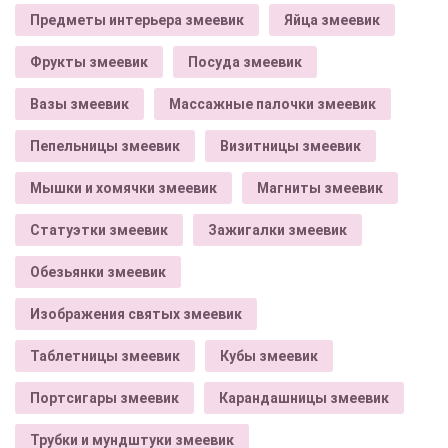
Предметы интерьера змеевик
Яйца змеевик
Фрукты змеевик
Посуда змеевик
Вазы змеевик
Массажные палочки змеевик
Пепельницы змеевик
Визитницы змеевик
Мышки и хомячки змеевик
Магниты змеевик
Статуэтки змеевик
Зажигалки змеевик
Обезьянки змеевик
Изображения святых змеевик
Таблетницы змеевик
Кубы змеевик
Портсигары змеевик
Карандашницы змеевик
Трубки и мундштуки змеевик