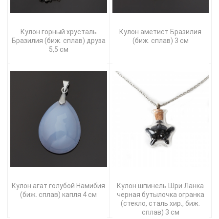
Кулон горный хрусталь
Кулон аметист Бразилия
Бразилия (биж. сплав) друза
(биж. сплав) 3 см
5,5 см
Кулон агат голубой Намибия
Кулон шпинель Шри Ланка
(биж. сплав) капля 4 см
черная бутылочка огранка
(стекло, сталь хир., биж.
сплав) 3 см