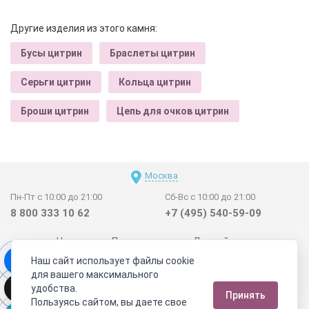
Другие изделия из этого камня:
Бусы цитрин
Браслеты цитрин
Серьги цитрин
Кольца цитрин
Броши цитрин
Цепь для очков цитрин
Москва
Пн-Пт с 10:00 до 21:00
Сб-Вс с 10:00 до 21:00
8 800 333 10 62
+7 (495) 540-59-09
Новинки
Поставщикам
Личный счет
Наш сайт использует файлы cookie
Договор-оферта
О нас
Наши магазины
для вашего максимального
Отзывы покупателей
Сертификаты
Статьи
удобства.
Принять
Обратная связь
Видео о камнях
СОУТ
Телеграм
Пользуясь сайтом, вы даете свое