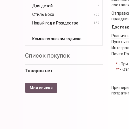
составля
Для детей
4
Отправка
Стиль Бохо
755
празднич
Новый год и Рождество
157
Доставк
Розничны
Камни по знакам зодиака
Пункты 
Интеграл
Почта Р
Список покупок
*
- При
**
- От
Товаров нет
При перв
Мои списки
потратит