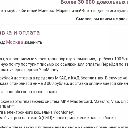
Более 30 000 довольных 
е в клуб любителей Минерал Маркет и вы! Все что для этого нужн
Смелее, вы ничем не риск
вка и оплата
Москва
од:
изменить
зы, отправляемые через транспортную компанию, требуют 100 % 
ную почту поступит письмо со ссылкой для оплаты. Перейдя по э
платы через сервис YooMoney.
 рублей доставка в пределах МКАД и КАД бесплатная. В случае ча
каза становится ниже 3 000 рублей, доставка оплачивается клие
ые способы оплаты включают:
ские карты платёжных систем: МИР, Mastercard, Maestro, Visa, Unio
 ЭЛКАРТ;
ва электронного кошелька YooMoney;
а быстрых платежей (СБП) через приложение вашего банка.
оформляете заказ с получением в одном из наших розничных мага