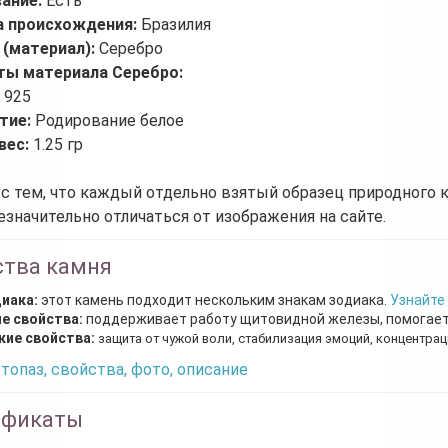
вание:
Есть
а происхождения:
Бразилия
 (материал):
Серебро
ты материала Серебро:
:
925
тие:
Родирование белое
вес:
1.25 гр
 с тем, что каждый отдельно взятый образец природного 
езначительно отличаться от изображения на сайте.
ства камня
диака:
этот камень подходит нескольким знакам зодиака.
Узнайте
е свойства:
поддерживает работу щитовидной железы, помогает 
кие свойства:
защита от чужой воли, стабилизация эмоций, концентрац
топаз, свойства, фото, описание
ификаты