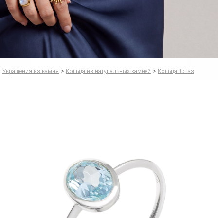
Украшения из камня
>
Кольца из натуральных камней
>
Кольца Топаз