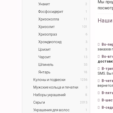
Мы прод
Унакит
2
посмот
Фосфосидерит
1
Хризоколла
11
Наши
Хризолит
101
Хризопраз
6
Хромдиопсид
3
Во-пе
заказов 
Цоизит
5
Во-вт
Чароит
13
доставк
Шпинель
33
В-тре
Янтарь
18
SMS. Вы 
Кулоны и подвески
1256
В-чет
вернется
Мужские кольца и печатки
3
В-пят
Наборы украшений
8
В-шес
Серьги
2013
В-сед
Украшения для волос
1