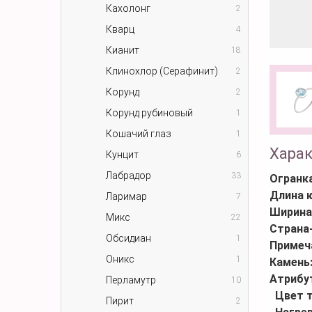
Кахолонг
2
Кварц
4
Кианит
18
Клинохлор (Серафинит)
2
Корунд
2
Корунд рубиновый
1
Кошачий глаз
1
Хара
Кунцит
6
Лабрадор
33
Огранк
Длина 
Ларимар
7
Ширина
Микс
22
Страна
Обсидиан
1
Примеч
Оникс
1
Камень
Атрибу
Перламутр
10
Цвет 
Пирит
2