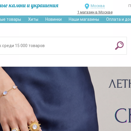
ные камни и украшения
Москва
П
1 магазин в Москве
ые товары
Хиты
Новинки
Наши магазины
Оплата и до