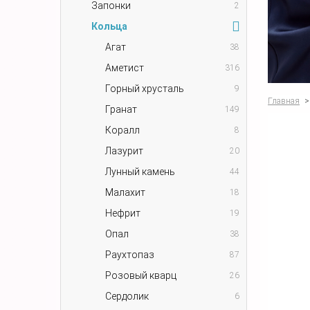
Запонки
2
Кольца
Агат
38
Аметист
316
Горный хрусталь
9
Главная
>
Гранат
149
Коралл
8
Лазурит
20
Лунный камень
44
Малахит
18
Нефрит
19
Опал
38
Раухтопаз
87
Розовый кварц
26
Сердолик
6