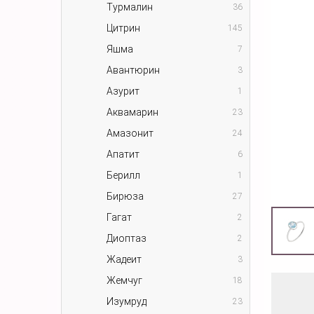
Турмалин
36
Цитрин
145
Яшма
7
Авантюрин
3
Азурит
1
Аквамарин
23
Амазонит
24
Апатит
6
Берилл
1
Бирюза
27
Гагат
2
Диоптаз
2
Жадеит
3
Жемчуг
18
Изумруд
23