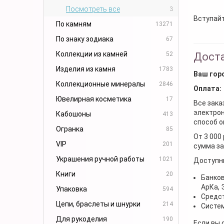
Посмотреть все
3
Вступайт
По камням
13271
По знаку зодиака
67
Коллекции из камней
52
Доста
Изделия из камня
1783
Ваш гор
Коллекционные минералы
2846
Оплата:
Ювелирная косметика
17
Все зака
электрон
Кабошоны
413
способ о
Огранка
85
От 3 000
VIP
201
сумма за
Украшения ручной работы
1021
Доступн
Книги
20
Банков
АрКа,
Упаковка
594
Средст
Цепи, браслеты и шнурки
214
Систем
Для рукоделия
190
Если вы 