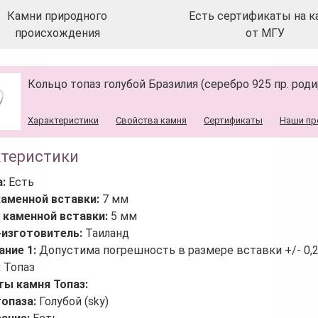
Камни природного
Есть сертификаты на к
происхождения
от МГУ
Кольцо топаз голубой Бразилия (серебро 925 пр. родир
Характеристики
Свойства камня
Сертификаты
Наши пр
ктеристики
а:
Есть
каменной вставки:
7 мм
 каменной вставки:
5 мм
-изготовитель:
Таиланд
ание 1:
Допустима погрешность в размере вставки +/- 0,
:
Топаз
ты камня Топаз:
топаза:
Голубой (sky)