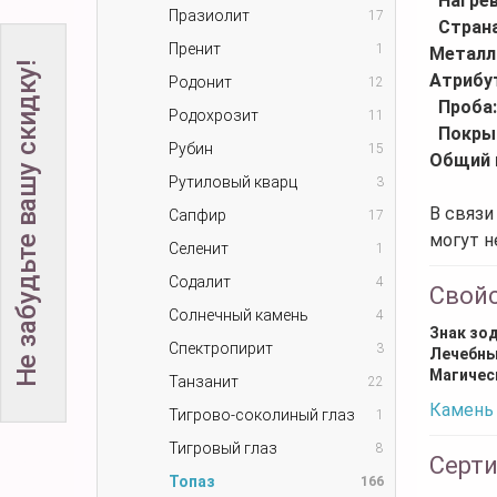
Нагре
Празиолит
17
Стран
Пренит
1
Металл
Не забудьте вашу скидку!
Атрибу
Родонит
12
Проба
Родохрозит
11
Покры
Рубин
15
Общий 
Рутиловый кварц
3
В связи
Сапфир
17
могут н
Селенит
1
Содалит
4
Свой
Солнечный камень
4
Знак зо
Спектропирит
3
Лечебны
Магичес
Танзанит
22
Камень 
Тигрово-соколиный глаз
1
Тигровый глаз
8
Серт
Топаз
166